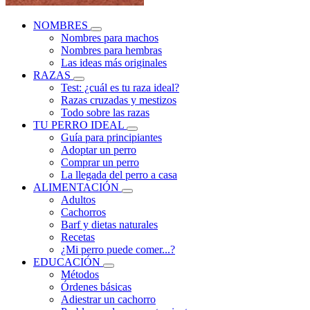
NOMBRES
Nombres para machos
Nombres para hembras
Las ideas más originales
RAZAS
Test: ¿cuál es tu raza ideal?
Razas cruzadas y mestizos
Todo sobre las razas
TU PERRO IDEAL
Guía para principiantes
Adoptar un perro
Comprar un perro
La llegada del perro a casa
ALIMENTACIÓN
Adultos
Cachorros
Barf y dietas naturales
Recetas
¿Mi perro puede comer...?
EDUCACIÓN
Métodos
Órdenes básicas
Adiestrar un cachorro