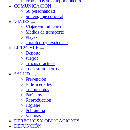
Problemas de comportamiento
COMUNICACIÓN
Su personalidad
Su lenguaje corporal
VIAJES
Viajar con mi perro
Medios de transporte
Playas
Guardería y residencias
LIFESTYLE
Deporte
Juegos
Trucos prácticos
Todo sobre perros
SALUD
Prevención
Enfermedades
Tratamientos
Parásitos
Reproducción
Higiene
Peluquería
Vacunas
DERECHOS Y OBLIGACIONES
DEFUNCIÓN