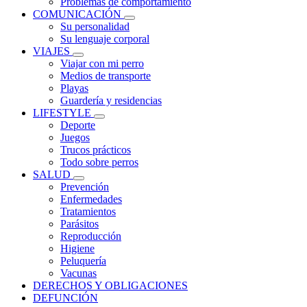
Problemas de comportamiento
COMUNICACIÓN
Su personalidad
Su lenguaje corporal
VIAJES
Viajar con mi perro
Medios de transporte
Playas
Guardería y residencias
LIFESTYLE
Deporte
Juegos
Trucos prácticos
Todo sobre perros
SALUD
Prevención
Enfermedades
Tratamientos
Parásitos
Reproducción
Higiene
Peluquería
Vacunas
DERECHOS Y OBLIGACIONES
DEFUNCIÓN