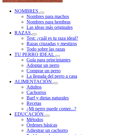
NOMBRES
Nombres para machos
Nombres para hembras
Las ideas más originales
RAZAS
Test: ¿cuál es tu raza ideal?
Razas cruzadas y mestizos
Todo sobre las razas
TU PERRO IDEAL
Guía para principiantes
Adoptar un perro
Comprar un perro
La llegada del perro a casa
ALIMENTACIÓN
Adultos
Cachorros
Barf y dietas naturales
Recetas
¿Mi perro puede comer...?
EDUCACIÓN
Métodos
Órdenes básicas
Adiestrar un cachorro