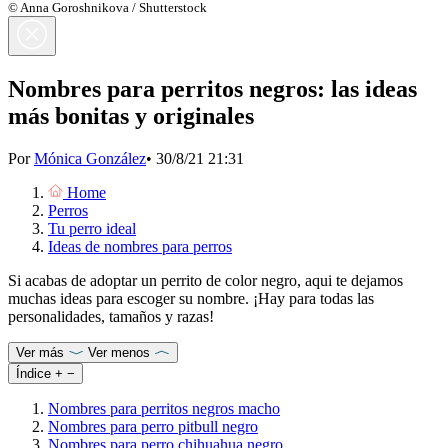
© Anna Goroshnikova / Shutterstock
Nombres para perritos negros: las ideas
más bonitas y originales
Por
Mónica González
•
30/8/21 21:31
Home
Perros
Tu perro ideal
Ideas de nombres para perros
Si acabas de adoptar un perrito de color negro, aqui te dejamos
muchas ideas para escoger su nombre. ¡Hay para todas las
personalidades, tamaños y razas!
Ver más
Ver menos
Índice
+
−
Nombres para perritos negros macho
Nombres para perro pitbull negro
Nombres para perro chihuahua negro