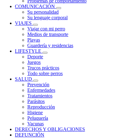
Problemas de comportamiento
COMUNICACIÓN
Su personalidad
Su lenguaje corporal
VIAJES
Viajar con mi perro
Medios de transporte
Playas
Guardería y residencias
LIFESTYLE
Deporte
Juegos
Trucos prácticos
Todo sobre perros
SALUD
Prevención
Enfermedades
Tratamientos
Parásitos
Reproducción
Higiene
Peluquería
Vacunas
DERECHOS Y OBLIGACIONES
DEFUNCIÓN