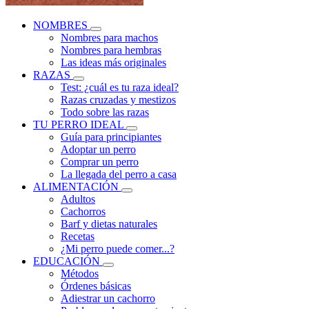
NOMBRES
Nombres para machos
Nombres para hembras
Las ideas más originales
RAZAS
Test: ¿cuál es tu raza ideal?
Razas cruzadas y mestizos
Todo sobre las razas
TU PERRO IDEAL
Guía para principiantes
Adoptar un perro
Comprar un perro
La llegada del perro a casa
ALIMENTACIÓN
Adultos
Cachorros
Barf y dietas naturales
Recetas
¿Mi perro puede comer...?
EDUCACIÓN
Métodos
Órdenes básicas
Adiestrar un cachorro