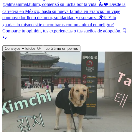
@almaanimal.tulum, comenzó su lucha por la vida. 💪❤️ Desde la
carretera en México, hasta su nueva familia en Francia: un viaje
conmovedor lleno de amor, solidaridad y esperanza.🌍✨ Y tú
¿harías lo mismo si te encontraras con un animal en peligro?
Comparte tu opinión, tus experiencias o tus sueños de adopción. 👇
🐾
Consejos + leídos 🐶
Lo último en perros