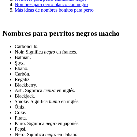
Nombres para perro blanco con negro
Más ideas de nombres bonitos para perro
Nombres para perritos negros macho
Carboncillo.
Noir. Significa
negro
en francés.
Batman.
Styx.
Ébano.
Carbón.
Regaliz.
Blackberry.
Ash. Significa
ceniza
en inglés.
Blackjack.
Smoke. Significa
humo
en inglés.
Ónix.
Coke.
Pirata.
Kuro. Significa
negro
en japonés.
Pepsi.
Nero. Significa
negro
en italiano.