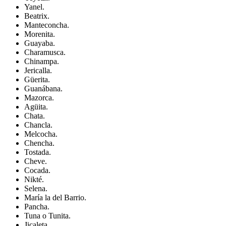
Yanel.
Beatrix.
Manteconcha.
Morenita.
Guayaba.
Charamusca.
Chinampa.
Jericalla.
Güerita.
Guanábana.
Mazorca.
Agüita.
Chata.
Chancla.
Melcocha.
Chencha.
Tostada.
Cheve.
Cocada.
Nikté.
Selena.
María la del Barrio.
Pancha.
Tuna o Tunita.
Jicaleta.