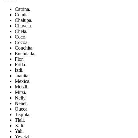
Catrina.
Cemita.
Chalupa.
Chavela.
Chela.
Coco.
Cocoa.
Conchita.
Enchilada.
Flor.
Frida.
Iztli.
Juanita.
Mexica.
Metzli.
Mitzi.
Nelly.
Nenet.
Queca.
Tequila.
Tlali.
Xali.
Yali.
Yeyetzi.