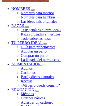
NOMBRES
Nombres para machos
Nombres para hembras
Las ideas más originales
RAZAS
Test: ¿cuál es tu raza ideal?
Razas cruzadas y mestizos
Todo sobre las razas
TU PERRO IDEAL
Guía para principiantes
Adoptar un perro
Comprar un perro
La llegada del perro a casa
ALIMENTACIÓN
Adultos
Cachorros
Barf y dietas naturales
Recetas
¿Mi perro puede comer...?
EDUCACIÓN
Métodos
Órdenes básicas
Adiestrar un cachorro