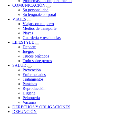
Problemas de comportamiento
COMUNICACIÓN
Su personalidad
Su lenguaje corporal
VIAJES
Viajar con mi perro
Medios de transporte
Playas
Guardería y residencias
LIFESTYLE
Deporte
Juegos
Trucos prácticos
Todo sobre perros
SALUD
Prevención
Enfermedades
Tratamientos
Parásitos
Reproducción
Higiene
Peluquería
Vacunas
DERECHOS Y OBLIGACIONES
DEFUNCIÓN