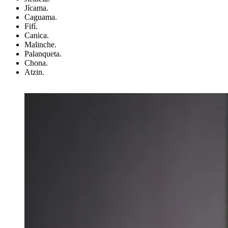
Jícama.
Caguama.
Fifí.
Canica.
Malinche.
Palanqueta.
Chona.
Atzin.