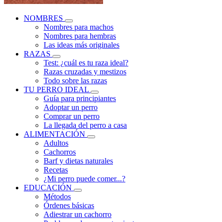
NOMBRES
Nombres para machos
Nombres para hembras
Las ideas más originales
RAZAS
Test: ¿cuál es tu raza ideal?
Razas cruzadas y mestizos
Todo sobre las razas
TU PERRO IDEAL
Guía para principiantes
Adoptar un perro
Comprar un perro
La llegada del perro a casa
ALIMENTACIÓN
Adultos
Cachorros
Barf y dietas naturales
Recetas
¿Mi perro puede comer...?
EDUCACIÓN
Métodos
Órdenes básicas
Adiestrar un cachorro