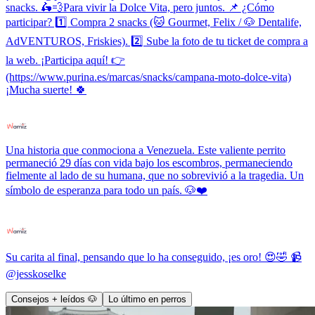
snacks. 🛵💨Para vivir la Dolce Vita, pero juntos. 📌 ¿Cómo
participar? 1️⃣ Compra 2 snacks (🐱 Gourmet, Felix / 🐶 Dentalife,
AdVENTUROS, Friskies). 2️⃣ Sube la foto de tu ticket de compra a
la web. ¡Participa aquí! 👉
(https://www.purina.es/marcas/snacks/campana-moto-dolce-vita)
¡Mucha suerte! 🍀
Una historia que conmociona a Venezuela. Este valiente perrito
permaneció 29 días con vida bajo los escombros, permaneciendo
fielmente al lado de su humana, que no sobrevivió a la tragedia. Un
símbolo de esperanza para todo un país. 🐶❤️
Su carita al final, pensando que lo ha conseguido, ¡es oro! 😍🤣 📹
@jesskoselke
Consejos + leídos 🐶
Lo último en perros