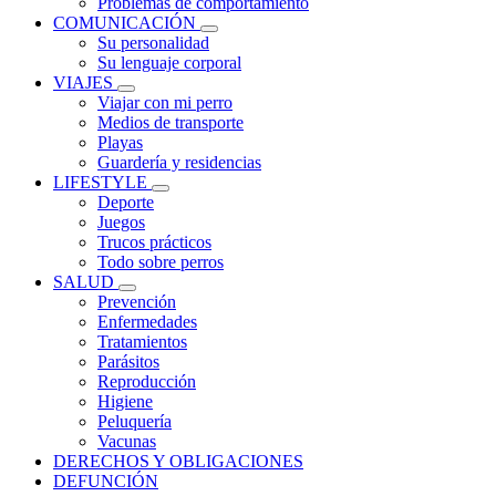
Problemas de comportamiento
COMUNICACIÓN
Su personalidad
Su lenguaje corporal
VIAJES
Viajar con mi perro
Medios de transporte
Playas
Guardería y residencias
LIFESTYLE
Deporte
Juegos
Trucos prácticos
Todo sobre perros
SALUD
Prevención
Enfermedades
Tratamientos
Parásitos
Reproducción
Higiene
Peluquería
Vacunas
DERECHOS Y OBLIGACIONES
DEFUNCIÓN