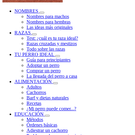
NOMBRES
Nombres para machos
Nombres para hembras
Las ideas más originales
RAZAS
Test: ¿cuál es tu raza ideal?
Razas cruzadas y mestizos
Todo sobre las razas
TU PERRO IDEAL
Guía para principiantes
Adoptar un perro
Comprar un perro
La llegada del perro a casa
ALIMENTACIÓN
Adultos
Cachorros
Barf y dietas naturales
Recetas
¿Mi perro puede comer...?
EDUCACIÓN
Métodos
Órdenes básicas
Adiestrar un cachorro