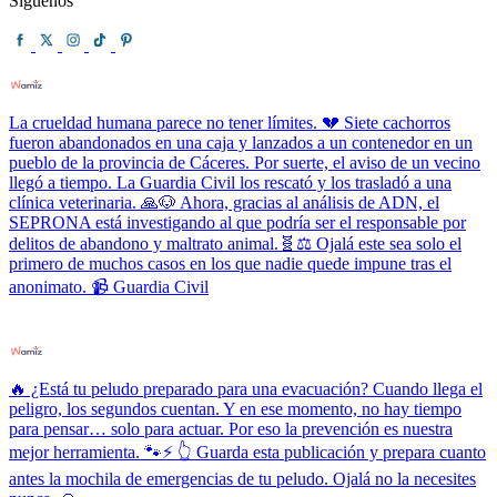
Síguenos
La crueldad humana parece no tener límites. 💔 Siete cachorros
fueron abandonados en una caja y lanzados a un contenedor en un
pueblo de la provincia de Cáceres. Por suerte, el aviso de un vecino
llegó a tiempo. La Guardia Civil los rescató y los trasladó a una
clínica veterinaria. 🙏🐶 Ahora, gracias al análisis de ADN, el
SEPRONA está investigando al que podría ser el responsable por
delitos de abandono y maltrato animal.🧬⚖️ Ojalá este sea solo el
primero de muchos casos en los que nadie quede impune tras el
anonimato. 📹 Guardia Civil
🔥 ¿Está tu peludo preparado para una evacuación? Cuando llega el
peligro, los segundos cuentan. Y en ese momento, no hay tiempo
para pensar… solo para actuar. Por eso la prevención es nuestra
mejor herramienta. 🐾⚡ 👆 Guarda esta publicación y prepara cuanto
antes la mochila de emergencias de tu peludo. Ojalá no la necesites