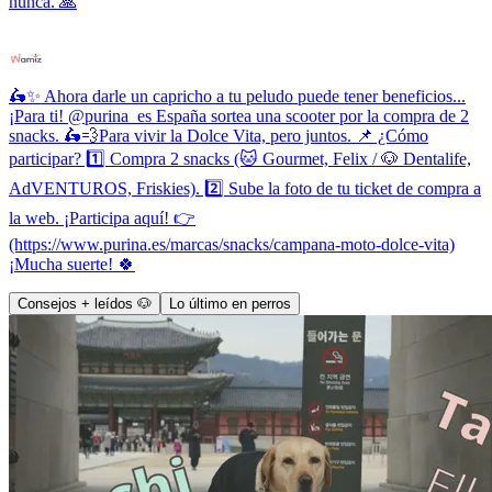
nunca. 🙏
🛵✨ Ahora darle un capricho a tu peludo puede tener beneficios...
¡Para ti! @purina_es España sortea una scooter por la compra de 2
snacks. 🛵💨Para vivir la Dolce Vita, pero juntos. 📌 ¿Cómo
participar? 1️⃣ Compra 2 snacks (🐱 Gourmet, Felix / 🐶 Dentalife,
AdVENTUROS, Friskies). 2️⃣ Sube la foto de tu ticket de compra a
la web. ¡Participa aquí! 👉
(https://www.purina.es/marcas/snacks/campana-moto-dolce-vita)
¡Mucha suerte! 🍀
Consejos + leídos 🐶
Lo último en perros