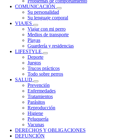
Problemas de comportamiento
COMUNICACIÓN
Su personalidad
Su lenguaje corporal
VIAJES
Viajar con mi perro
Medios de transporte
Playas
Guardería y residencias
LIFESTYLE
Deporte
Juegos
Trucos prácticos
Todo sobre perros
SALUD
Prevención
Enfermedades
Tratamientos
Parásitos
Reproducción
Higiene
Peluquería
Vacunas
DERECHOS Y OBLIGACIONES
DEFUNCIÓN