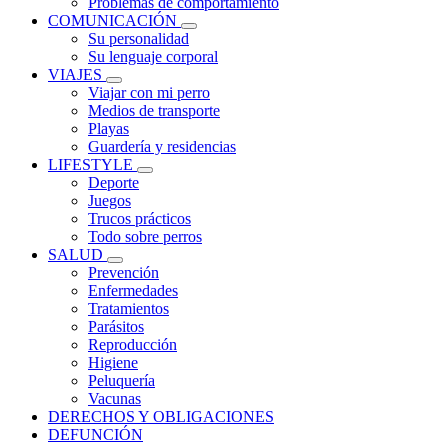
Problemas de comportamiento
COMUNICACIÓN
Su personalidad
Su lenguaje corporal
VIAJES
Viajar con mi perro
Medios de transporte
Playas
Guardería y residencias
LIFESTYLE
Deporte
Juegos
Trucos prácticos
Todo sobre perros
SALUD
Prevención
Enfermedades
Tratamientos
Parásitos
Reproducción
Higiene
Peluquería
Vacunas
DERECHOS Y OBLIGACIONES
DEFUNCIÓN