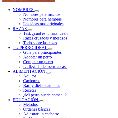
NOMBRES
Nombres para machos
Nombres para hembras
Las ideas más originales
RAZAS
Test: ¿cuál es tu raza ideal?
Razas cruzadas y mestizos
Todo sobre las razas
TU PERRO IDEAL
Guía para principiantes
Adoptar un perro
Comprar un perro
La llegada del perro a casa
ALIMENTACIÓN
Adultos
Cachorros
Barf y dietas naturales
Recetas
¿Mi perro puede comer...?
EDUCACIÓN
Métodos
Órdenes básicas
Adiestrar un cachorro