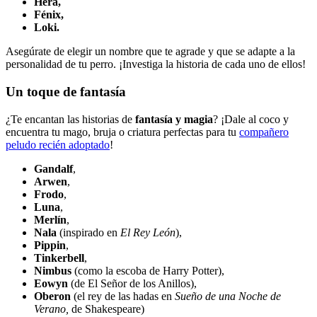
Hera,
Fénix,
Loki.
Asegúrate de elegir un nombre que te agrade y que se adapte a la
personalidad de tu perro. ¡Investiga la historia de cada uno de ellos!
Un toque de fantasía
¿Te encantan las historias de
fantasía y magia
? ¡Dale al coco y
encuentra tu mago, bruja o criatura perfectas para tu
compañero
peludo recién adoptado
!
Gandalf
,
Arwen
,
Frodo
,
Luna
,
Merlín
,
Nala
(inspirado en
El Rey León
),
Pippin
,
Tinkerbell
,
Nimbus
(como la escoba de Harry Potter),
Eowyn
(de El Señor de los Anillos),
Oberon
(el rey de las hadas en
Sueño de una Noche de
Verano,
de Shakespeare)