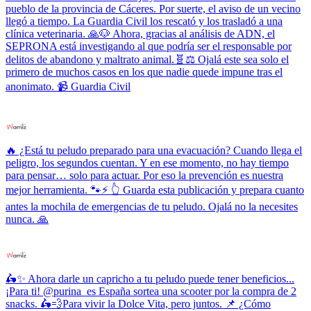
pueblo de la provincia de Cáceres. Por suerte, el aviso de un vecino
llegó a tiempo. La Guardia Civil los rescató y los trasladó a una
clínica veterinaria. 🙏🐶 Ahora, gracias al análisis de ADN, el
SEPRONA está investigando al que podría ser el responsable por
delitos de abandono y maltrato animal.🧬⚖️ Ojalá este sea solo el
primero de muchos casos en los que nadie quede impune tras el
anonimato. 📹 Guardia Civil
🔥 ¿Está tu peludo preparado para una evacuación? Cuando llega el
peligro, los segundos cuentan. Y en ese momento, no hay tiempo
para pensar… solo para actuar. Por eso la prevención es nuestra
mejor herramienta. 🐾⚡ 👆 Guarda esta publicación y prepara cuanto
antes la mochila de emergencias de tu peludo. Ojalá no la necesites
nunca. 🙏
🛵✨ Ahora darle un capricho a tu peludo puede tener beneficios...
¡Para ti! @purina_es España sortea una scooter por la compra de 2
snacks. 🛵💨Para vivir la Dolce Vita, pero juntos. 📌 ¿Cómo