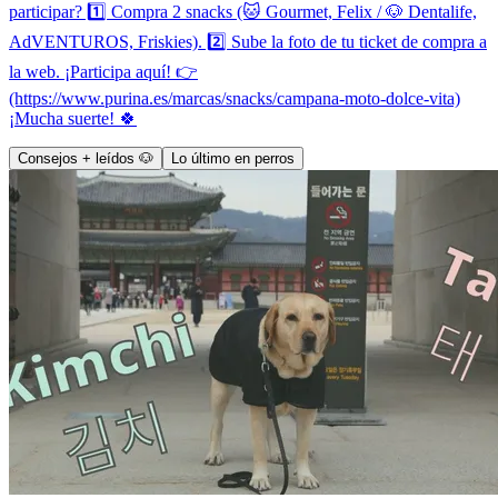
participar? 1️⃣ Compra 2 snacks (🐱 Gourmet, Felix / 🐶 Dentalife,
AdVENTUROS, Friskies). 2️⃣ Sube la foto de tu ticket de compra a
la web. ¡Participa aquí! 👉
(https://www.purina.es/marcas/snacks/campana-moto-dolce-vita)
¡Mucha suerte! 🍀
Consejos + leídos 🐶
Lo último en perros