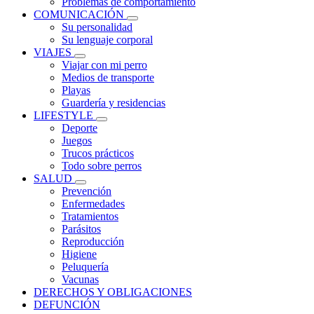
Problemas de comportamiento
COMUNICACIÓN
Su personalidad
Su lenguaje corporal
VIAJES
Viajar con mi perro
Medios de transporte
Playas
Guardería y residencias
LIFESTYLE
Deporte
Juegos
Trucos prácticos
Todo sobre perros
SALUD
Prevención
Enfermedades
Tratamientos
Parásitos
Reproducción
Higiene
Peluquería
Vacunas
DERECHOS Y OBLIGACIONES
DEFUNCIÓN