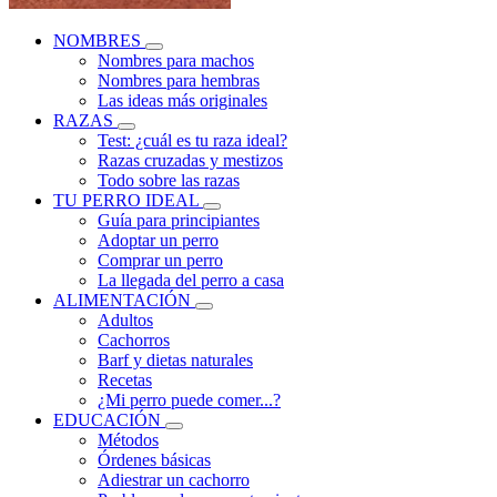
NOMBRES
Nombres para machos
Nombres para hembras
Las ideas más originales
RAZAS
Test: ¿cuál es tu raza ideal?
Razas cruzadas y mestizos
Todo sobre las razas
TU PERRO IDEAL
Guía para principiantes
Adoptar un perro
Comprar un perro
La llegada del perro a casa
ALIMENTACIÓN
Adultos
Cachorros
Barf y dietas naturales
Recetas
¿Mi perro puede comer...?
EDUCACIÓN
Métodos
Órdenes básicas
Adiestrar un cachorro