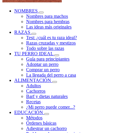
NOMBRES
Nombres para machos
Nombres para hembras
Las ideas más originales
RAZAS
Test: ¿cuál es tu raza ideal?
Razas cruzadas y mestizos
Todo sobre las razas
TU PERRO IDEAL
Guía para principiantes
Adoptar un perro
Comprar un perro
La llegada del perro a casa
ALIMENTACIÓN
Adultos
Cachorros
Barf y dietas naturales
Recetas
¿Mi perro puede comer...?
EDUCACIÓN
Métodos
Órdenes básicas
Adiestrar un cachorro