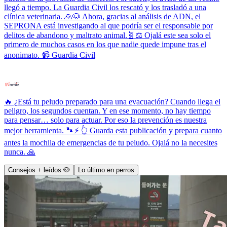
llegó a tiempo. La Guardia Civil los rescató y los trasladó a una
clínica veterinaria. 🙏🐶 Ahora, gracias al análisis de ADN, el
SEPRONA está investigando al que podría ser el responsable por
delitos de abandono y maltrato animal.🧬⚖️ Ojalá este sea solo el
primero de muchos casos en los que nadie quede impune tras el
anonimato. 📹 Guardia Civil
🔥 ¿Está tu peludo preparado para una evacuación? Cuando llega el
peligro, los segundos cuentan. Y en ese momento, no hay tiempo
para pensar… solo para actuar. Por eso la prevención es nuestra
mejor herramienta. 🐾⚡ 👆 Guarda esta publicación y prepara cuanto
antes la mochila de emergencias de tu peludo. Ojalá no la necesites
nunca. 🙏
Consejos + leídos 🐶
Lo último en perros