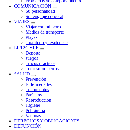
Problemas de comportamiento
COMUNICACIÓN
Su personalidad
Su lenguaje corporal
VIAJES
Viajar con mi perro
Medios de transporte
Playas
Guardería y residencias
LIFESTYLE
Deporte
Juegos
Trucos prácticos
Todo sobre perros
SALUD
Prevención
Enfermedades
Tratamientos
Parásitos
Reproducción
Higiene
Peluquería
Vacunas
DERECHOS Y OBLIGACIONES
DEFUNCIÓN