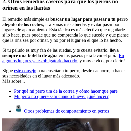
2. Otros remedios caseros para que los perros no
orinen en las llantas
El remedio más simple es
buscar un lugar para pasear a tu perro
alejado de los coches
, ir a zonas más abiertas y evitar pasar por
lugares de aparcamiento. Esta táctica es más efectiva que regañarle
si lo hace, pues puede que no comprenda lo que sucede y que piense
que la riña sea por orinar, y no por el lugar en el que lo ha hecho.
Si tu peludo es muy fan de las ruedas, y te cuesta evitarlo,
lleva
siempre una botella de agua
en tus paseos para lavar el pipí.
¡En
algunos lugares ya es obligatorio hacerlo,
y muy cívico, por cierto!
Sigue
este consejo
para enseñar a tu perro, desde cachorro, a hacer
sus necesidades en el lugar más adecuado.
Más sobre...
Por qué mi perro tira de la correa y cómo hacer que pare
Mi perro no quiere salir cuando llueve: ¿qué hacer?
Otros problemas de comportamiento en perros