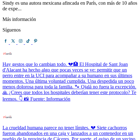
Sindy es una autora mexicana afincada en París, con más de 10 años
de expe...
Más información
Síguenos
Hay gestos que lo cambian todo. 💔🏥 El Hospital de Sant Joan
d'Alacant ha hecho algo que pocas veces se ve: permitir que un
perro entre en la UCI para acompañar a su humano en sus últimos
momentos. Una última voluntad cumplida. Una despedida un poco
menos dolorosa para toda la familia. 🐾 Ojalá no fuera la excepción.
🙏 ¿Crees que todos los hospitales deberían tener este protocolo? Te
leemos. 👇 📸 Fuente: Información
La crueldad humana parece no tener límites. 💔 Siete cachorros
fueron abandonados en una caja y lanzados a un contenedor en un
pueblo de la provincia de Cáceres. Por suerte, el aviso de un vecino