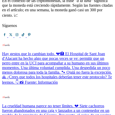
En el contexto de las criptomonedas, la frase
"a la luna"
significa
que la moneda está creciendo rápidamente. Según las fuentes citadas
en el artículo; en una semana, la moneda ganó casi un 300 por
ciento. 📈
Síguenos
Hay gestos que lo cambian todo. 💔🏥 El Hospital de Sant Joan
d'Alacant ha hecho algo que pocas veces se ve: permitir que un
perro entre en la UCI para acompañar a su humano en sus últimos
momentos. Una última voluntad cumplida. Una despedida un poco
menos dolorosa para toda la familia. 🐾 Ojalá no fuera la excepción.
🙏 ¿Crees que todos los hospitales deberían tener este protocolo? Te
leemos. 👇 📸 Fuente: Información
La crueldad humana parece no tener límites. 💔 Siete cachorros
fueron abandonados en una caja y lanzados a un contenedor en un