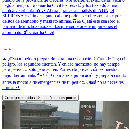
pueblo de la provincia de Cáceres. Por suerte, el aviso de un vecino
llegó a tiempo. La Guardia Civil los rescató y los trasladó a una
clínica veterinaria. 🙏🐶 Ahora, gracias al análisis de ADN, el
SEPRONA está investigando al que podría ser el responsable por
delitos de abandono y maltrato animal.🧬⚖️ Ojalá este sea solo el
primero de muchos casos en los que nadie quede impune tras el
anonimato. 📹 Guardia Civil
🔥 ¿Está tu peludo preparado para una evacuación? Cuando llega el
peligro, los segundos cuentan. Y en ese momento, no hay tiempo
para pensar… solo para actuar. Por eso la prevención es nuestra
mejor herramienta. 🐾⚡ 👆 Guarda esta publicación y prepara cuanto
antes la mochila de emergencias de tu peludo. Ojalá no la necesites
nunca. 🙏
Consejos + leídos 🐶
Lo último en perros