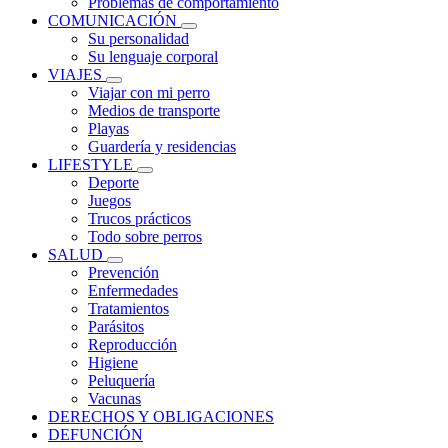
Problemas de comportamiento
COMUNICACIÓN
Su personalidad
Su lenguaje corporal
VIAJES
Viajar con mi perro
Medios de transporte
Playas
Guardería y residencias
LIFESTYLE
Deporte
Juegos
Trucos prácticos
Todo sobre perros
SALUD
Prevención
Enfermedades
Tratamientos
Parásitos
Reproducción
Higiene
Peluquería
Vacunas
DERECHOS Y OBLIGACIONES
DEFUNCIÓN