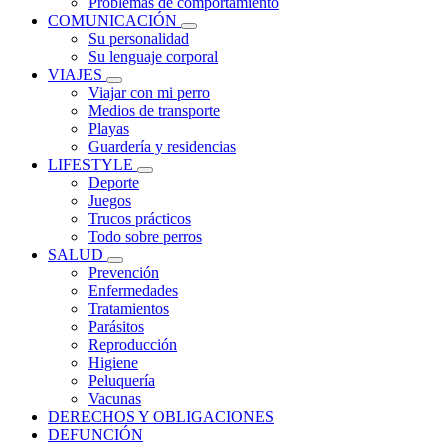
Problemas de comportamiento
COMUNICACIÓN
Su personalidad
Su lenguaje corporal
VIAJES
Viajar con mi perro
Medios de transporte
Playas
Guardería y residencias
LIFESTYLE
Deporte
Juegos
Trucos prácticos
Todo sobre perros
SALUD
Prevención
Enfermedades
Tratamientos
Parásitos
Reproducción
Higiene
Peluquería
Vacunas
DERECHOS Y OBLIGACIONES
DEFUNCIÓN