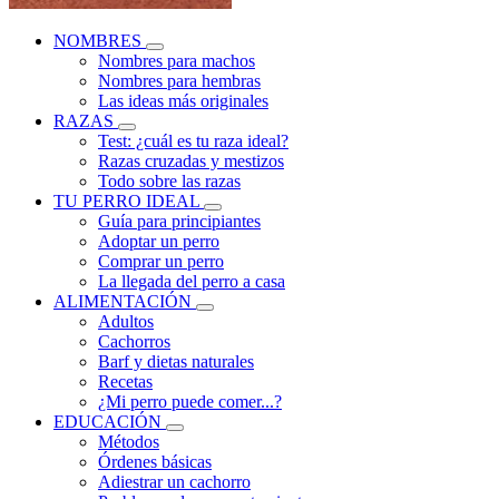
NOMBRES
Nombres para machos
Nombres para hembras
Las ideas más originales
RAZAS
Test: ¿cuál es tu raza ideal?
Razas cruzadas y mestizos
Todo sobre las razas
TU PERRO IDEAL
Guía para principiantes
Adoptar un perro
Comprar un perro
La llegada del perro a casa
ALIMENTACIÓN
Adultos
Cachorros
Barf y dietas naturales
Recetas
¿Mi perro puede comer...?
EDUCACIÓN
Métodos
Órdenes básicas
Adiestrar un cachorro