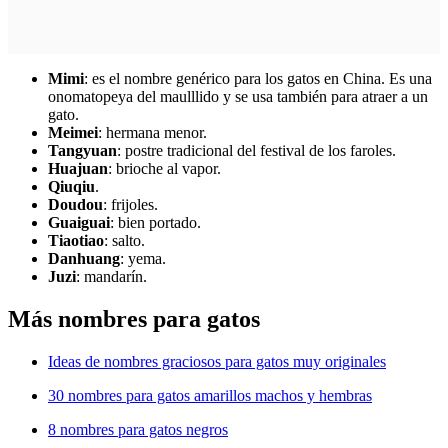
Mimi
: es el nombre genérico para los gatos en China. Es una
onomatopeya del maulllido y se usa también para atraer a un
gato.
Meimei
: hermana menor.
Tangyuan
: postre tradicional del festival de los faroles.
Huajuan
: brioche al vapor.
Qiuqiu
.
Doudou
: frijoles.
Guaiguai
: bien portado.
Tiaotiao
: salto.
Danhuang
: yema.
Juzi
: mandarín.
Más nombres para gatos
Ideas de nombres graciosos para gatos muy originales
30 nombres para gatos amarillos machos y hembras
8 nombres para gatos negros