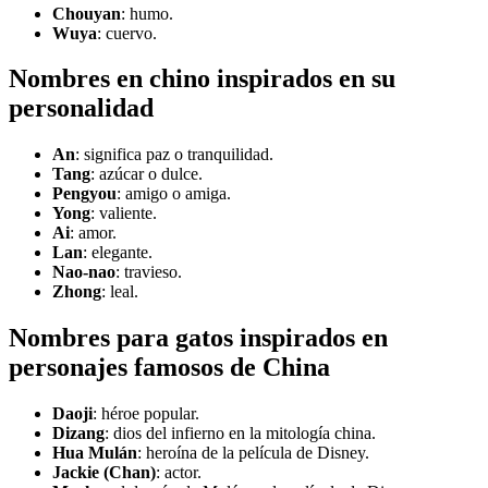
Chouyan
: humo.
Wuya
: cuervo.
Nombres en chino inspirados en su
personalidad
An
: significa paz o tranquilidad.
Tang
: azúcar o dulce.
Pengyou
: amigo o amiga.
Yong
: valiente.
Ai
: amor.
Lan
: elegante.
Nao-nao
: travieso.
Zhong
: leal.
Nombres para gatos inspirados en
personajes famosos de China
Daoji
: héroe popular.
Dizang
: dios del infierno en la mitología china.
Hua Mulán
: heroína de la película de Disney.
Jackie (Chan)
: actor.