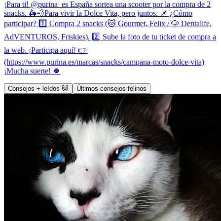
¡Para ti! @purina_es España sortea una scooter por la compra de 2
snacks. 🛵💨Para vivir la Dolce Vita, pero juntos. 📌 ¿Cómo
participar? 1️⃣ Compra 2 snacks (🐱 Gourmet, Felix / 🐶 Dentalife,
AdVENTUROS, Friskies). 2️⃣ Sube la foto de tu ticket de compra a
la web. ¡Participa aquí! 👉
(https://www.purina.es/marcas/snacks/campana-moto-dolce-vita)
¡Mucha suerte! 🍀
Consejos + leídos 🐱
Últimos consejos felinos