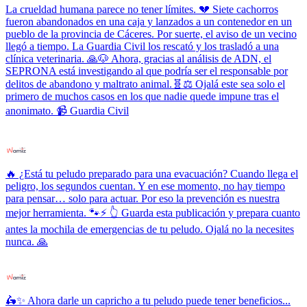
La crueldad humana parece no tener límites. 💔 Siete cachorros
fueron abandonados en una caja y lanzados a un contenedor en un
pueblo de la provincia de Cáceres. Por suerte, el aviso de un vecino
llegó a tiempo. La Guardia Civil los rescató y los trasladó a una
clínica veterinaria. 🙏🐶 Ahora, gracias al análisis de ADN, el
SEPRONA está investigando al que podría ser el responsable por
delitos de abandono y maltrato animal.🧬⚖️ Ojalá este sea solo el
primero de muchos casos en los que nadie quede impune tras el
anonimato. 📹 Guardia Civil
🔥 ¿Está tu peludo preparado para una evacuación? Cuando llega el
peligro, los segundos cuentan. Y en ese momento, no hay tiempo
para pensar… solo para actuar. Por eso la prevención es nuestra
mejor herramienta. 🐾⚡ 👆 Guarda esta publicación y prepara cuanto
antes la mochila de emergencias de tu peludo. Ojalá no la necesites
nunca. 🙏
🛵✨ Ahora darle un capricho a tu peludo puede tener beneficios...