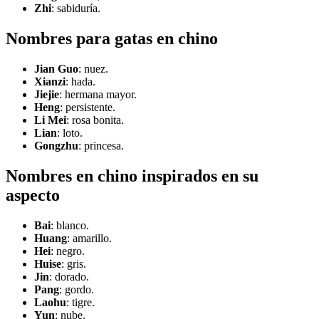
Zhi
: sabiduría.
Nombres para gatas en chino
Jian Guo
: nuez.
Xianzi
: hada.
Jiejie
: hermana mayor.
Heng
: persistente.
Li Mei
: rosa bonita.
Lian
: loto.
Gongzhu
: princesa.
Nombres en chino inspirados en su
aspecto
Bai
: blanco.
Huang
: amarillo.
Hei
: negro.
Huise
: gris.
Jin
: dorado.
Pang
: gordo.
Laohu
: tigre.
Yun
: nube.