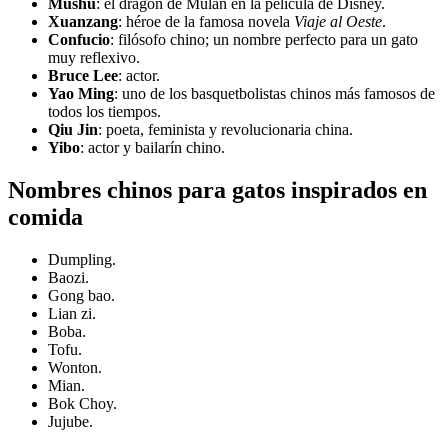
Mushu
: el dragón de Mulán en la película de Disney.
Xuanzang
: héroe de la famosa novela
Viaje al Oeste
.
Confucio
: filósofo chino; un nombre perfecto para un gato
muy reflexivo.
Bruce Lee
: actor.
Yao Ming
: uno de los basquetbolistas chinos más famosos de
todos los tiempos.
Qiu Jin
: poeta, feminista y revolucionaria china.
Yibo
: actor y bailarín chino.
Nombres chinos para gatos inspirados en
comida
Dumpling.
Baozi.
Gong bao.
Lian zi.
Boba.
Tofu.
Wonton.
Mian.
Bok Choy.
Jujube.