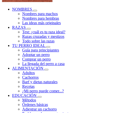
NOMBRES
Nombres para machos
Nombres para hembras
Las ideas más originales
RAZAS
Test: ¿cuál es tu raza ideal?
Razas cruzadas y mestizos
Todo sobre las razas
TU PERRO IDEAL
Guía para principiantes
Adoptar un perro
Comprar un perro
La llegada del perro a casa
ALIMENTACIÓN
Adultos
Cachorros
Barf y dietas naturales
Recetas
¿Mi perro puede comer...?
EDUCACIÓN
Métodos
Órdenes básicas
Adiestrar un cachorro