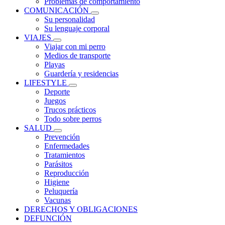
Problemas de comportamiento
COMUNICACIÓN
Su personalidad
Su lenguaje corporal
VIAJES
Viajar con mi perro
Medios de transporte
Playas
Guardería y residencias
LIFESTYLE
Deporte
Juegos
Trucos prácticos
Todo sobre perros
SALUD
Prevención
Enfermedades
Tratamientos
Parásitos
Reproducción
Higiene
Peluquería
Vacunas
DERECHOS Y OBLIGACIONES
DEFUNCIÓN