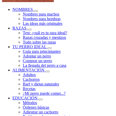
NOMBRES
Nombres para machos
Nombres para hembras
Las ideas más originales
RAZAS
Test: ¿cuál es tu raza ideal?
Razas cruzadas y mestizos
Todo sobre las razas
TU PERRO IDEAL
Guía para principiantes
Adoptar un perro
Comprar un perro
La llegada del perro a casa
ALIMENTACIÓN
Adultos
Cachorros
Barf y dietas naturales
Recetas
¿Mi perro puede comer...?
EDUCACIÓN
Métodos
Órdenes básicas
Adiestrar un cachorro