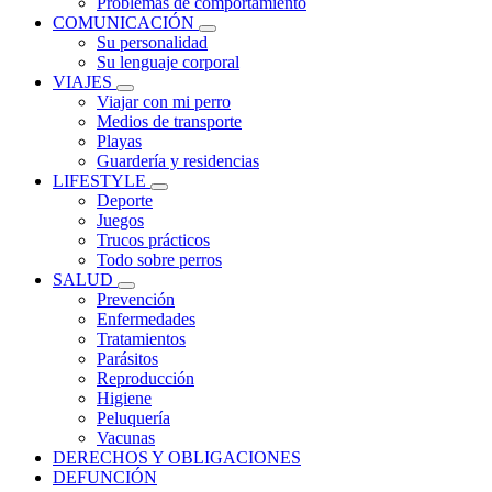
Problemas de comportamiento
COMUNICACIÓN
Su personalidad
Su lenguaje corporal
VIAJES
Viajar con mi perro
Medios de transporte
Playas
Guardería y residencias
LIFESTYLE
Deporte
Juegos
Trucos prácticos
Todo sobre perros
SALUD
Prevención
Enfermedades
Tratamientos
Parásitos
Reproducción
Higiene
Peluquería
Vacunas
DERECHOS Y OBLIGACIONES
DEFUNCIÓN