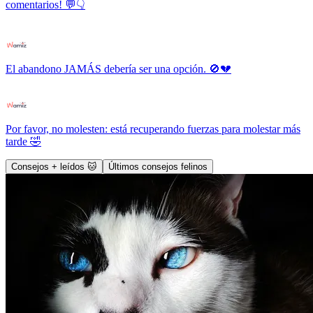
comentarios! 💬👇
El abandono JAMÁS debería ser una opción. 🚫💔
Por favor, no molesten: está recuperando fuerzas para molestar más
tarde 🤣
Consejos + leídos 🐱
Últimos consejos felinos