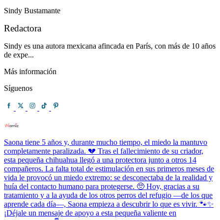
Sindy Bustamante
Redactora
Sindy es una autora mexicana afincada en París, con más de 10 años
de expe...
Más información
Síguenos
Saona tiene 5 años y, durante mucho tiempo, el miedo la mantuvo
completamente paralizada. 💔 Tras el fallecimiento de su criador,
esta pequeña chihuahua llegó a una protectora junto a otros 14
compañeros. La falta total de estimulación en sus primeros meses de
vida le provocó un miedo extremo: se desconectaba de la realidad y
huía del contacto humano para protegerse. 🥺 Hoy, gracias a su
tratamiento y a la ayuda de los otros perros del refugio —de los que
aprende cada día—, Saona empieza a descubrir lo que es vivir. 🐾✨
¡Déjale un mensaje de apoyo a esta pequeña valiente en