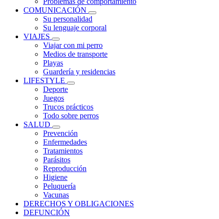
Problemas de comportamiento
COMUNICACIÓN
Su personalidad
Su lenguaje corporal
VIAJES
Viajar con mi perro
Medios de transporte
Playas
Guardería y residencias
LIFESTYLE
Deporte
Juegos
Trucos prácticos
Todo sobre perros
SALUD
Prevención
Enfermedades
Tratamientos
Parásitos
Reproducción
Higiene
Peluquería
Vacunas
DERECHOS Y OBLIGACIONES
DEFUNCIÓN