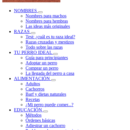
NOMBRES
Nombres para machos
Nombres para hembras
Las ideas más originales
RAZAS
Test: ¿cuál es tu raza ideal?
Razas cruzadas y mestizos
Todo sobre las razas
TU PERRO IDEAL
Guía para principiantes
Adoptar un perro
Comprar un perro
La llegada del perro a casa
ALIMENTACIÓN
Adultos
Cachorros
Barf y dietas naturales
Recetas
¿Mi perro puede comer...?
EDUCACIÓN
Métodos
Órdenes básicas
Adiestrar un cachorro