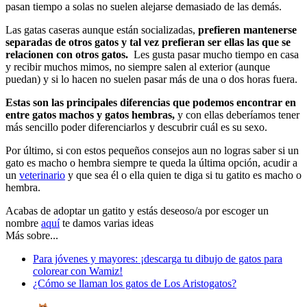
pasan tiempo a solas no suelen alejarse demasiado de las demás.
Las gatas caseras aunque están socializadas,
prefieren mantenerse
separadas de otros gatos y tal vez prefieran ser ellas las que se
relacionen con otros gatos.
Les gusta pasar mucho tiempo en casa
y recibir muchos mimos, no siempre salen al exterior (aunque
puedan) y si lo hacen no suelen pasar más de una o dos horas fuera.
Estas son las principales diferencias que podemos encontrar en
entre gatos machos y gatos hembras,
y con ellas deberíamos tener
más sencillo poder diferenciarlos y descubrir cuál es su sexo.
Por último, si con estos pequeños consejos aun no logras saber si un
gato es macho o hembra siempre te queda la última opción, acudir a
un
veterinario
y que sea él o ella quien te diga si tu gatito es macho o
hembra.
Acabas de adoptar un gatito y estás deseoso/a por escoger un
nombre
aquí
te damos varias ideas
Más sobre...
Para jóvenes y mayores: ¡descarga tu dibujo de gatos para
colorear con Wamiz!
¿Cómo se llaman los gatos de Los Aristogatos?