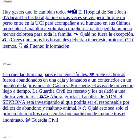
Hay gestos que lo cambian todo. 💔🏥 El Hospital de Sant Joan
d'Alacant ha hecho algo que pocas veces se ve: permitir que un
perro entre en la UCI para acompañar a su humano en sus últimos
momentos. Una última voluntad cumplida. Una despedida un poco
menos dolorosa para toda la familia. 🐾 Ojalá no fuera la excepción.
🙏 ¿Crees que todos los hospitales deberían tener este protocolo? Te
leemos. 👇 📸 Fuente: Información
La crueldad humana parece no tener límites. 💔 Siete cachorros
fueron abandonados en una caja y lanzados a un contenedor en un
pueblo de la provincia de Cáceres. Por suerte, el aviso de un vecino
llegó a tiempo. La Guardia Civil los rescató y los trasladó a una
clínica veterinaria. 🙏🐶 Ahora, gracias al análisis de ADN, el
SEPRONA está investigando al que podría ser el responsable por
delitos de abandono y maltrato animal.🧬⚖️ Ojalá este sea solo el
primero de muchos casos en los que nadie quede impune tras el
anonimato. 📹 Guardia Civil