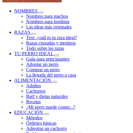
NOMBRES
Nombres para machos
Nombres para hembras
Las ideas más originales
RAZAS
Test: ¿cuál es tu raza ideal?
Razas cruzadas y mestizos
Todo sobre las razas
TU PERRO IDEAL
Guía para principiantes
Adoptar un perro
Comprar un perro
La llegada del perro a casa
ALIMENTACIÓN
Adultos
Cachorros
Barf y dietas naturales
Recetas
¿Mi perro puede comer...?
EDUCACIÓN
Métodos
Órdenes básicas
Adiestrar un cachorro