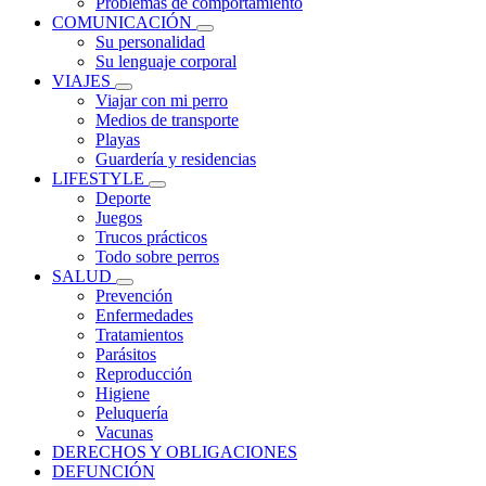
Problemas de comportamiento
COMUNICACIÓN
Su personalidad
Su lenguaje corporal
VIAJES
Viajar con mi perro
Medios de transporte
Playas
Guardería y residencias
LIFESTYLE
Deporte
Juegos
Trucos prácticos
Todo sobre perros
SALUD
Prevención
Enfermedades
Tratamientos
Parásitos
Reproducción
Higiene
Peluquería
Vacunas
DERECHOS Y OBLIGACIONES
DEFUNCIÓN