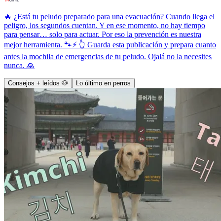
🔥 ¿Está tu peludo preparado para una evacuación? Cuando llega el
peligro, los segundos cuentan. Y en ese momento, no hay tiempo
para pensar… solo para actuar. Por eso la prevención es nuestra
mejor herramienta. 🐾⚡ 👆 Guarda esta publicación y prepara cuanto
antes la mochila de emergencias de tu peludo. Ojalá no la necesites
nunca. 🙏
Consejos + leídos 🐶
Lo último en perros