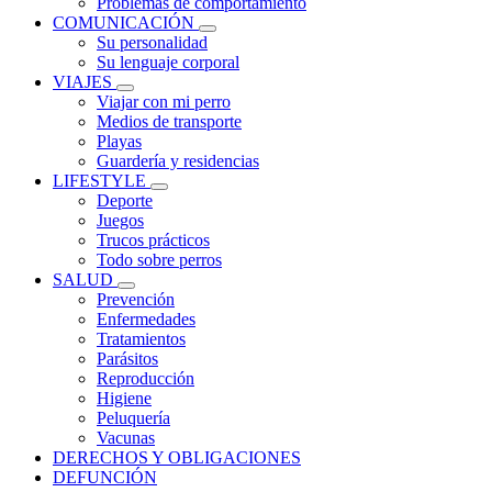
Problemas de comportamiento
COMUNICACIÓN
Su personalidad
Su lenguaje corporal
VIAJES
Viajar con mi perro
Medios de transporte
Playas
Guardería y residencias
LIFESTYLE
Deporte
Juegos
Trucos prácticos
Todo sobre perros
SALUD
Prevención
Enfermedades
Tratamientos
Parásitos
Reproducción
Higiene
Peluquería
Vacunas
DERECHOS Y OBLIGACIONES
DEFUNCIÓN