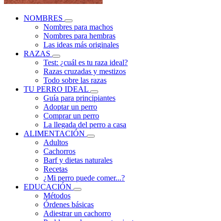
NOMBRES
Nombres para machos
Nombres para hembras
Las ideas más originales
RAZAS
Test: ¿cuál es tu raza ideal?
Razas cruzadas y mestizos
Todo sobre las razas
TU PERRO IDEAL
Guía para principiantes
Adoptar un perro
Comprar un perro
La llegada del perro a casa
ALIMENTACIÓN
Adultos
Cachorros
Barf y dietas naturales
Recetas
¿Mi perro puede comer...?
EDUCACIÓN
Métodos
Órdenes básicas
Adiestrar un cachorro