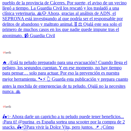
pueblo de la provincia de Cáceres. Por suerte, el aviso de un vecino
llegó a tiempo. La Guardia Civil los rescató y los trasladó a una
clínica veterinaria. 🙏🐶 Ahora, gracias al análisis de ADN, el
SEPRONA está investigando al que podría ser el responsable por
delitos de abandono y maltrato animal.🧬⚖️ Ojalá este sea solo el
primero de muchos casos en los que nadie quede impune tras el
anonimato. 📹 Guardia Civil
🔥 ¿Está tu peludo preparado para una evacuación? Cuando llega el
peligro, los segundos cuentan. Y en ese momento, no hay tiempo
para pensar… solo para actuar. Por eso la prevención es nuestra
mejor herramienta. 🐾⚡ 👆 Guarda esta publicación y prepara cuanto
antes la mochila de emergencias de tu peludo. Ojalá no la necesites
nunca. 🙏
🛵✨ Ahora darle un capricho a tu peludo puede tener beneficios...
¡Para ti! @purina_es España sortea una scooter por la compra de 2
snacks. 🛵💨Para vivir la Dolce Vita, pero juntos. 📌 ¿Cómo