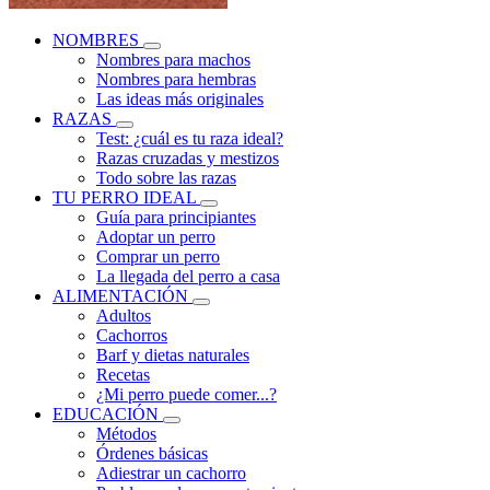
NOMBRES
Nombres para machos
Nombres para hembras
Las ideas más originales
RAZAS
Test: ¿cuál es tu raza ideal?
Razas cruzadas y mestizos
Todo sobre las razas
TU PERRO IDEAL
Guía para principiantes
Adoptar un perro
Comprar un perro
La llegada del perro a casa
ALIMENTACIÓN
Adultos
Cachorros
Barf y dietas naturales
Recetas
¿Mi perro puede comer...?
EDUCACIÓN
Métodos
Órdenes básicas
Adiestrar un cachorro