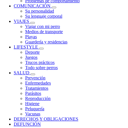
Problemas de comportamiento
COMUNICACIÓN
Su personalidad
Su lenguaje corporal
VIAJES
Viajar con mi perro
Medios de transporte
Playas
Guardería y residencias
LIFESTYLE
Deporte
Juegos
Trucos prácticos
Todo sobre perros
SALUD
Prevención
Enfermedades
Tratamientos
Parásitos
Reproducción
Higiene
Peluquería
Vacunas
DERECHOS Y OBLIGACIONES
DEFUNCIÓN