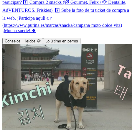
participar? 1️⃣ Compra 2 snacks (🐱 Gourmet, Felix / 🐶 Dentalife,
AdVENTUROS, Friskies). 2️⃣ Sube la foto de tu ticket de compra a
la web. ¡Participa aquí! 👉
(https://www.purina.es/marcas/snacks/campana-moto-dolce-vita)
¡Mucha suerte! 🍀
Consejos + leídos 🐶
Lo último en perros