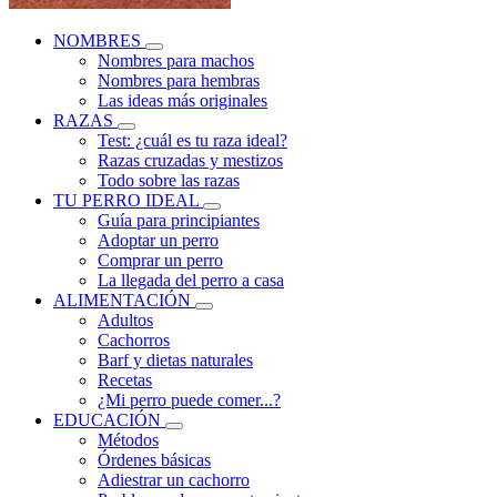
NOMBRES
Nombres para machos
Nombres para hembras
Las ideas más originales
RAZAS
Test: ¿cuál es tu raza ideal?
Razas cruzadas y mestizos
Todo sobre las razas
TU PERRO IDEAL
Guía para principiantes
Adoptar un perro
Comprar un perro
La llegada del perro a casa
ALIMENTACIÓN
Adultos
Cachorros
Barf y dietas naturales
Recetas
¿Mi perro puede comer...?
EDUCACIÓN
Métodos
Órdenes básicas
Adiestrar un cachorro