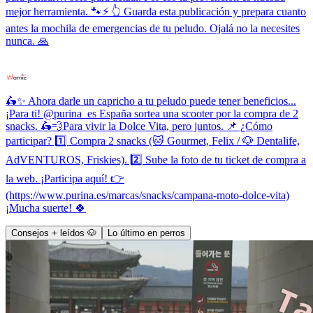
mejor herramienta. 🐾⚡ 👆 Guarda esta publicación y prepara cuanto
antes la mochila de emergencias de tu peludo. Ojalá no la necesites
nunca. 🙏
🛵✨ Ahora darle un capricho a tu peludo puede tener beneficios...
¡Para ti! @purina_es España sortea una scooter por la compra de 2
snacks. 🛵💨Para vivir la Dolce Vita, pero juntos. 📌 ¿Cómo
participar? 1️⃣ Compra 2 snacks (🐱 Gourmet, Felix / 🐶 Dentalife,
AdVENTUROS, Friskies). 2️⃣ Sube la foto de tu ticket de compra a
la web. ¡Participa aquí! 👉
(https://www.purina.es/marcas/snacks/campana-moto-dolce-vita)
¡Mucha suerte! 🍀
Consejos + leídos 🐶
Lo último en perros