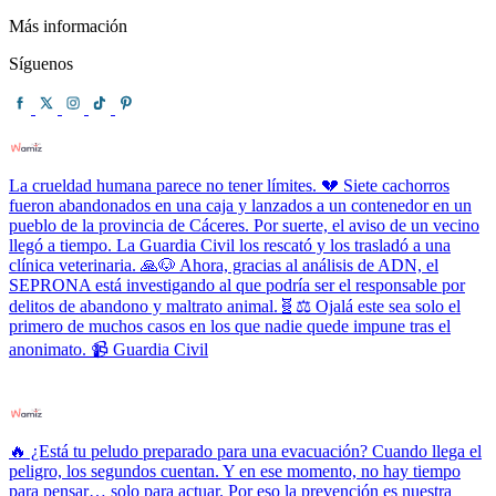
Más información
Síguenos
La crueldad humana parece no tener límites. 💔 Siete cachorros
fueron abandonados en una caja y lanzados a un contenedor en un
pueblo de la provincia de Cáceres. Por suerte, el aviso de un vecino
llegó a tiempo. La Guardia Civil los rescató y los trasladó a una
clínica veterinaria. 🙏🐶 Ahora, gracias al análisis de ADN, el
SEPRONA está investigando al que podría ser el responsable por
delitos de abandono y maltrato animal.🧬⚖️ Ojalá este sea solo el
primero de muchos casos en los que nadie quede impune tras el
anonimato. 📹 Guardia Civil
🔥 ¿Está tu peludo preparado para una evacuación? Cuando llega el
peligro, los segundos cuentan. Y en ese momento, no hay tiempo
para pensar… solo para actuar. Por eso la prevención es nuestra