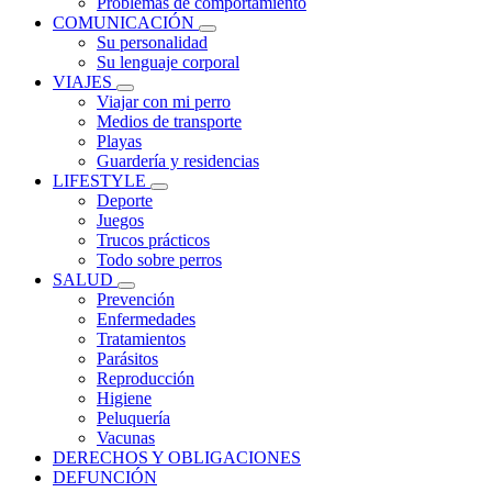
Problemas de comportamiento
COMUNICACIÓN
Su personalidad
Su lenguaje corporal
VIAJES
Viajar con mi perro
Medios de transporte
Playas
Guardería y residencias
LIFESTYLE
Deporte
Juegos
Trucos prácticos
Todo sobre perros
SALUD
Prevención
Enfermedades
Tratamientos
Parásitos
Reproducción
Higiene
Peluquería
Vacunas
DERECHOS Y OBLIGACIONES
DEFUNCIÓN