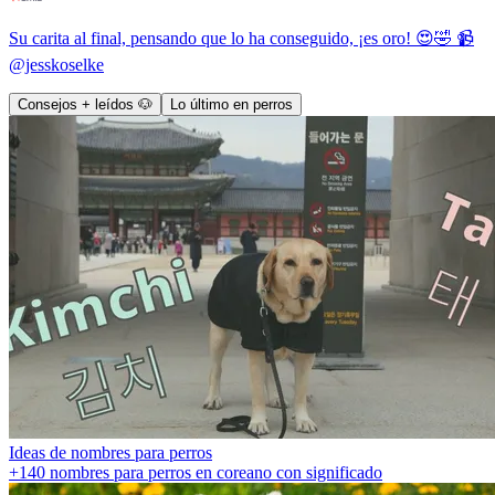
Su carita al final, pensando que lo ha conseguido, ¡es oro! 😍🤣 📹
@jesskoselke
Consejos + leídos 🐶
Lo último en perros
Ideas de nombres para perros
+140 nombres para perros en coreano con significado