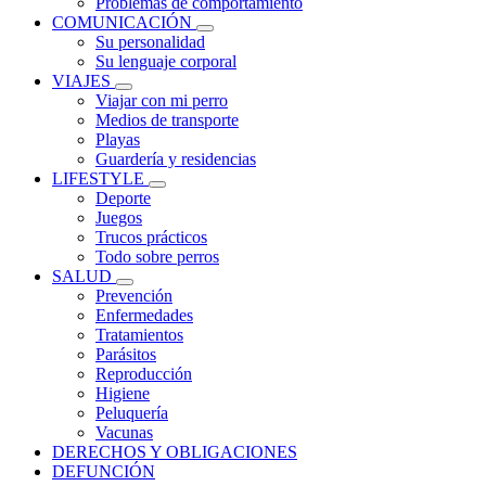
Problemas de comportamiento
COMUNICACIÓN
Su personalidad
Su lenguaje corporal
VIAJES
Viajar con mi perro
Medios de transporte
Playas
Guardería y residencias
LIFESTYLE
Deporte
Juegos
Trucos prácticos
Todo sobre perros
SALUD
Prevención
Enfermedades
Tratamientos
Parásitos
Reproducción
Higiene
Peluquería
Vacunas
DERECHOS Y OBLIGACIONES
DEFUNCIÓN