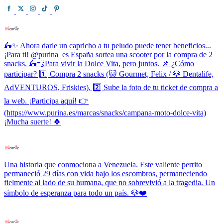
🛵✨ Ahora darle un capricho a tu peludo puede tener beneficios...
¡Para ti! @purina_es España sortea una scooter por la compra de 2
snacks. 🛵💨Para vivir la Dolce Vita, pero juntos. 📌 ¿Cómo
participar? 1️⃣ Compra 2 snacks (🐱 Gourmet, Felix / 🐶 Dentalife,
AdVENTUROS, Friskies). 2️⃣ Sube la foto de tu ticket de compra a
la web. ¡Participa aquí! 👉
(https://www.purina.es/marcas/snacks/campana-moto-dolce-vita)
¡Mucha suerte! 🍀
Una historia que conmociona a Venezuela. Este valiente perrito
permaneció 29 días con vida bajo los escombros, permaneciendo
fielmente al lado de su humana, que no sobrevivió a la tragedia. Un
símbolo de esperanza para todo un país. 🐶❤️