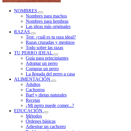
NOMBRES
Nombres para machos
Nombres para hembras
Las ideas más originales
RAZAS
Test: ¿cuál es tu raza ideal?
Razas cruzadas y mestizos
Todo sobre las razas
TU PERRO IDEAL
Guía para principiantes
Adoptar un perro
Comprar un perro
La llegada del perro a casa
ALIMENTACIÓN
Adultos
Cachorros
Barf y dietas naturales
Recetas
¿Mi perro puede comer...?
EDUCACIÓN
Métodos
Órdenes básicas
Adiestrar un cachorro