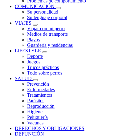
Problemas de comportamiento
COMUNICACIÓN
Su personalidad
Su lenguaje corporal
VIAJES
Viajar con mi perro
Medios de transporte
Playas
Guardería y residencias
LIFESTYLE
Deporte
Juegos
Trucos prácticos
Todo sobre perros
SALUD
Prevención
Enfermedades
Tratamientos
Parásitos
Reproducción
Higiene
Peluquería
Vacunas
DERECHOS Y OBLIGACIONES
DEFUNCIÓN