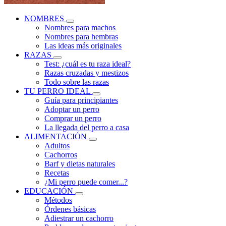
NOMBRES
Nombres para machos
Nombres para hembras
Las ideas más originales
RAZAS
Test: ¿cuál es tu raza ideal?
Razas cruzadas y mestizos
Todo sobre las razas
TU PERRO IDEAL
Guía para principiantes
Adoptar un perro
Comprar un perro
La llegada del perro a casa
ALIMENTACIÓN
Adultos
Cachorros
Barf y dietas naturales
Recetas
¿Mi perro puede comer...?
EDUCACIÓN
Métodos
Órdenes básicas
Adiestrar un cachorro