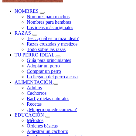
NOMBRES
Nombres para machos
Nombres para hembras
Las ideas más originales
RAZAS
Test: ¿cuál es tu raza ideal?
Razas cruzadas y mestizos
Todo sobre las razas
TU PERRO IDEAL
Guía para principiantes
Adoptar un perro
Comprar un perro
La llegada del perro a casa
ALIMENTACIÓN
Adultos
Cachorros
Barf y dietas naturales
Recetas
¿Mi perro puede comer...?
EDUCACIÓN
Métodos
Órdenes básicas
Adiestrar un cachorro