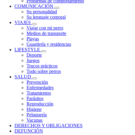
Problemas de comportamiento
COMUNICACIÓN
Su personalidad
Su lenguaje corporal
VIAJES
Viajar con mi perro
Medios de transporte
Playas
Guardería y residencias
LIFESTYLE
Deporte
Juegos
Trucos prácticos
Todo sobre perros
SALUD
Prevención
Enfermedades
Tratamientos
Parásitos
Reproducción
Higiene
Peluquería
Vacunas
DERECHOS Y OBLIGACIONES
DEFUNCIÓN