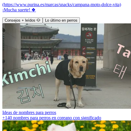
(https://www.purina.es/marcas/snacks/campana-moto-dolce-vita)
¡Mucha suerte! 🍀
Consejos + leídos 🐶
Lo último en perros
Ideas de nombres para perros
+140 nombres para perros en coreano con significado