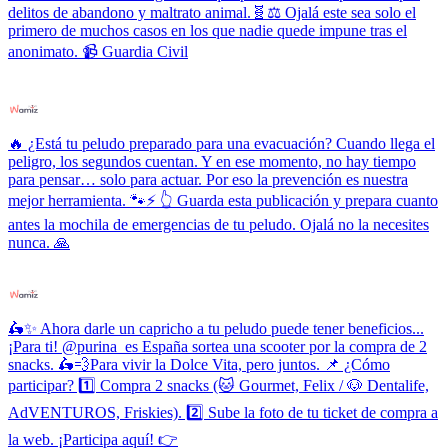
delitos de abandono y maltrato animal.🧬⚖️ Ojalá este sea solo el
primero de muchos casos en los que nadie quede impune tras el
anonimato. 📹 Guardia Civil
🔥 ¿Está tu peludo preparado para una evacuación? Cuando llega el
peligro, los segundos cuentan. Y en ese momento, no hay tiempo
para pensar… solo para actuar. Por eso la prevención es nuestra
mejor herramienta. 🐾⚡ 👆 Guarda esta publicación y prepara cuanto
antes la mochila de emergencias de tu peludo. Ojalá no la necesites
nunca. 🙏
🛵✨ Ahora darle un capricho a tu peludo puede tener beneficios...
¡Para ti! @purina_es España sortea una scooter por la compra de 2
snacks. 🛵💨Para vivir la Dolce Vita, pero juntos. 📌 ¿Cómo
participar? 1️⃣ Compra 2 snacks (🐱 Gourmet, Felix / 🐶 Dentalife,
AdVENTUROS, Friskies). 2️⃣ Sube la foto de tu ticket de compra a
la web. ¡Participa aquí! 👉