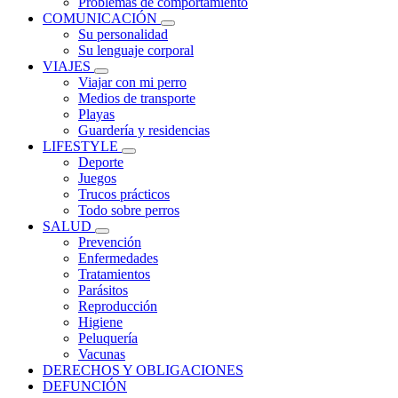
Problemas de comportamiento
COMUNICACIÓN
Su personalidad
Su lenguaje corporal
VIAJES
Viajar con mi perro
Medios de transporte
Playas
Guardería y residencias
LIFESTYLE
Deporte
Juegos
Trucos prácticos
Todo sobre perros
SALUD
Prevención
Enfermedades
Tratamientos
Parásitos
Reproducción
Higiene
Peluquería
Vacunas
DERECHOS Y OBLIGACIONES
DEFUNCIÓN