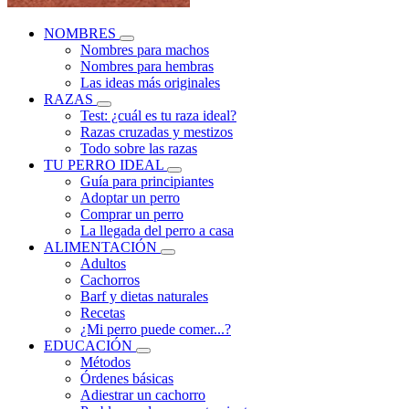
NOMBRES
Nombres para machos
Nombres para hembras
Las ideas más originales
RAZAS
Test: ¿cuál es tu raza ideal?
Razas cruzadas y mestizos
Todo sobre las razas
TU PERRO IDEAL
Guía para principiantes
Adoptar un perro
Comprar un perro
La llegada del perro a casa
ALIMENTACIÓN
Adultos
Cachorros
Barf y dietas naturales
Recetas
¿Mi perro puede comer...?
EDUCACIÓN
Métodos
Órdenes básicas
Adiestrar un cachorro