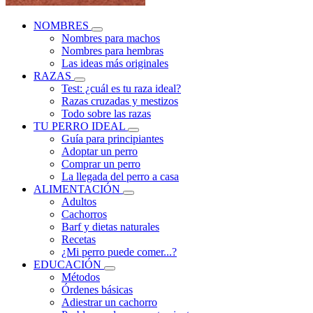
NOMBRES
Nombres para machos
Nombres para hembras
Las ideas más originales
RAZAS
Test: ¿cuál es tu raza ideal?
Razas cruzadas y mestizos
Todo sobre las razas
TU PERRO IDEAL
Guía para principiantes
Adoptar un perro
Comprar un perro
La llegada del perro a casa
ALIMENTACIÓN
Adultos
Cachorros
Barf y dietas naturales
Recetas
¿Mi perro puede comer...?
EDUCACIÓN
Métodos
Órdenes básicas
Adiestrar un cachorro