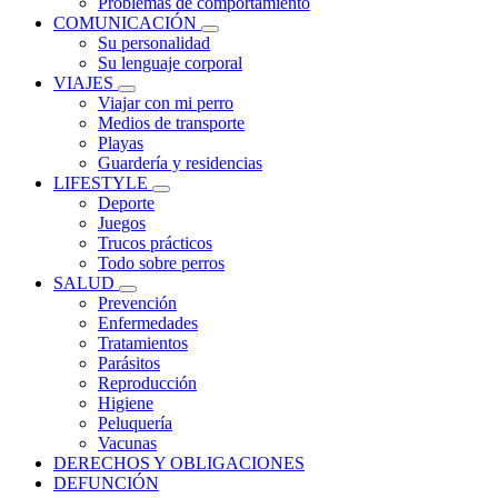
Problemas de comportamiento
COMUNICACIÓN
Su personalidad
Su lenguaje corporal
VIAJES
Viajar con mi perro
Medios de transporte
Playas
Guardería y residencias
LIFESTYLE
Deporte
Juegos
Trucos prácticos
Todo sobre perros
SALUD
Prevención
Enfermedades
Tratamientos
Parásitos
Reproducción
Higiene
Peluquería
Vacunas
DERECHOS Y OBLIGACIONES
DEFUNCIÓN