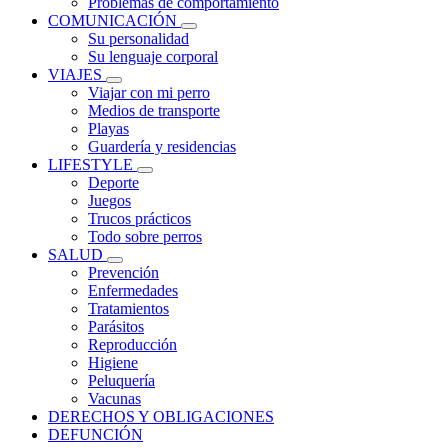
Problemas de comportamiento
COMUNICACIÓN
Su personalidad
Su lenguaje corporal
VIAJES
Viajar con mi perro
Medios de transporte
Playas
Guardería y residencias
LIFESTYLE
Deporte
Juegos
Trucos prácticos
Todo sobre perros
SALUD
Prevención
Enfermedades
Tratamientos
Parásitos
Reproducción
Higiene
Peluquería
Vacunas
DERECHOS Y OBLIGACIONES
DEFUNCIÓN