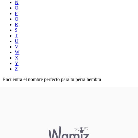
N
O
P
Q
R
S
T
U
V
W
X
Y
Z
Encuentra el nombre perfecto para tu perra hembra