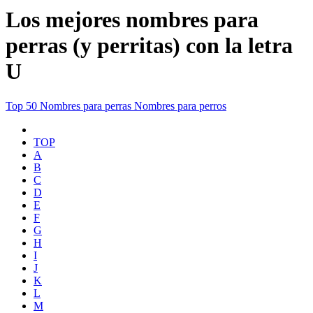
Los mejores nombres para
perras (y perritas) con la letra
U
Top 50
Nombres para perras
Nombres para perros
TOP
A
B
C
D
E
F
G
H
I
J
K
L
M