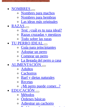
NOMBRES
Nombres para machos
Nombres para hembras
Las ideas más originales
RAZAS
Test: ¿cuál es tu raza ideal?
Razas cruzadas y mestizos
Todo sobre las razas
TU PERRO IDEAL
Guía para principiantes
Adoptar un perro
Comprar un perro
La llegada del perro a casa
ALIMENTACIÓN
Adultos
Cachorros
Barf y dietas naturales
Recetas
¿Mi perro puede comer...?
EDUCACIÓN
Métodos
Órdenes básicas
Adiestrar un cachorro