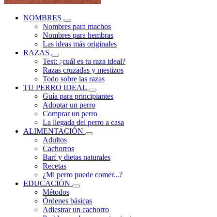
NOMBRES
Nombres para machos
Nombres para hembras
Las ideas más originales
RAZAS
Test: ¿cuál es tu raza ideal?
Razas cruzadas y mestizos
Todo sobre las razas
TU PERRO IDEAL
Guía para principiantes
Adoptar un perro
Comprar un perro
La llegada del perro a casa
ALIMENTACIÓN
Adultos
Cachorros
Barf y dietas naturales
Recetas
¿Mi perro puede comer...?
EDUCACIÓN
Métodos
Órdenes básicas
Adiestrar un cachorro