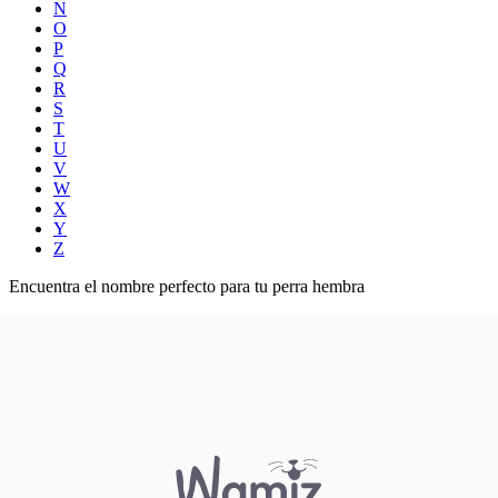
N
O
P
Q
R
S
T
U
V
W
X
Y
Z
Encuentra el nombre perfecto para tu perra hembra