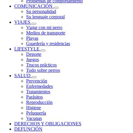
Problemas de comportamiento
COMUNICACIÓN
Su personalidad
Su lenguaje corporal
VIAJES
Viajar con mi perro
Medios de transporte
Playas
Guardería y residencias
LIFESTYLE
Deporte
Juegos
Trucos prácticos
Todo sobre perros
SALUD
Prevención
Enfermedades
Tratamientos
Parásitos
Reproducción
Higiene
Peluquería
Vacunas
DERECHOS Y OBLIGACIONES
DEFUNCIÓN