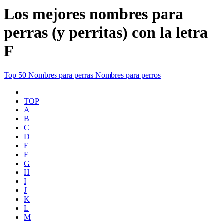
Los mejores nombres para
perras (y perritas) con la letra
F
Top 50
Nombres para perras
Nombres para perros
TOP
A
B
C
D
E
F
G
H
I
J
K
L
M