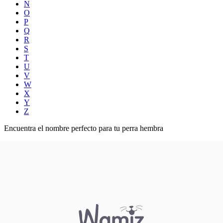
N
O
P
Q
R
S
T
U
V
W
X
Y
Z
Encuentra el nombre perfecto para tu perra hembra