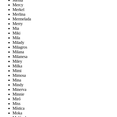
Menta
Mercy
Merkel
Merlina
Mermelada
Merry
Mia
Miki
Mila
Milady
Milagros
Milana
Milanesa
Miley
Milka
Mimi
Mimosa
Mina
Mindy
Minerva
Minnie
Miró
Miss
Mística
Moka