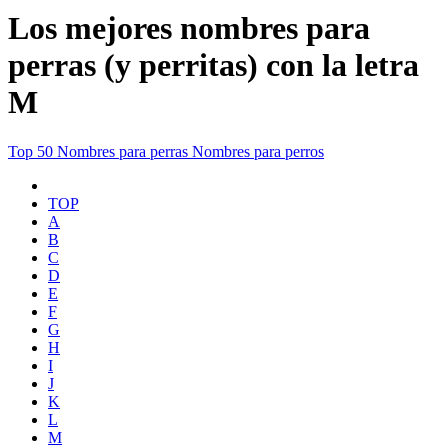
Los mejores nombres para
perras (y perritas) con la letra
M
Top 50
Nombres para perras
Nombres para perros
TOP
A
B
C
D
E
F
G
H
I
J
K
L
M