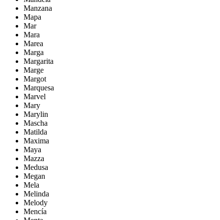
Manzana
Mapa
Mar
Mara
Marea
Marga
Margarita
Marge
Margot
Marquesa
Marvel
Mary
Marylin
Mascha
Matilda
Maxima
Maya
Mazza
Medusa
Megan
Mela
Melinda
Melody
Mencía