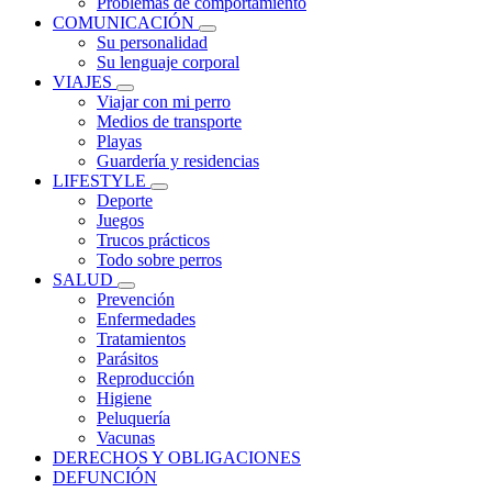
Problemas de comportamiento
COMUNICACIÓN
Su personalidad
Su lenguaje corporal
VIAJES
Viajar con mi perro
Medios de transporte
Playas
Guardería y residencias
LIFESTYLE
Deporte
Juegos
Trucos prácticos
Todo sobre perros
SALUD
Prevención
Enfermedades
Tratamientos
Parásitos
Reproducción
Higiene
Peluquería
Vacunas
DERECHOS Y OBLIGACIONES
DEFUNCIÓN