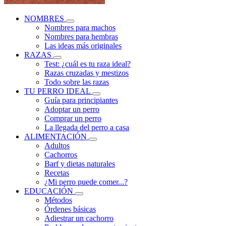
NOMBRES
Nombres para machos
Nombres para hembras
Las ideas más originales
RAZAS
Test: ¿cuál es tu raza ideal?
Razas cruzadas y mestizos
Todo sobre las razas
TU PERRO IDEAL
Guía para principiantes
Adoptar un perro
Comprar un perro
La llegada del perro a casa
ALIMENTACIÓN
Adultos
Cachorros
Barf y dietas naturales
Recetas
¿Mi perro puede comer...?
EDUCACIÓN
Métodos
Órdenes básicas
Adiestrar un cachorro