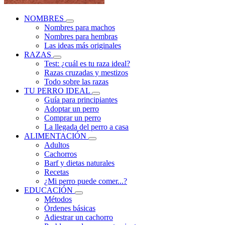
NOMBRES
Nombres para machos
Nombres para hembras
Las ideas más originales
RAZAS
Test: ¿cuál es tu raza ideal?
Razas cruzadas y mestizos
Todo sobre las razas
TU PERRO IDEAL
Guía para principiantes
Adoptar un perro
Comprar un perro
La llegada del perro a casa
ALIMENTACIÓN
Adultos
Cachorros
Barf y dietas naturales
Recetas
¿Mi perro puede comer...?
EDUCACIÓN
Métodos
Órdenes básicas
Adiestrar un cachorro