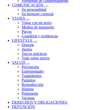
Problemas de comportamiento
COMUNICACIÓN
Su personalidad
Su lenguaje corporal
VIAJES
Viajar con mi perro
Medios de transporte
Playas
Guardería y residencias
LIFESTYLE
Deporte
Juegos
Trucos prácticos
Todo sobre perros
SALUD
Prevención
Enfermedades
Tratamientos
Parásitos
Reproducción
Higiene
Peluquería
Vacunas
DERECHOS Y OBLIGACIONES
DEFUNCIÓN