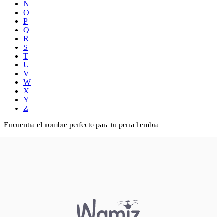
N
O
P
Q
R
S
T
U
V
W
X
Y
Z
Encuentra el nombre perfecto para tu perra hembra