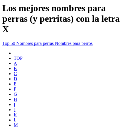
Los mejores nombres para
perras (y perritas) con la letra
X
Top 50
Nombres para perras
Nombres para perros
TOP
A
B
C
D
E
F
G
H
I
J
K
L
M