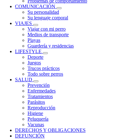
Problemas de comportamiento
COMUNICACIÓN
Su personalidad
Su lenguaje corporal
VIAJES
Viajar con mi perro
Medios de transporte
Playas
Guardería y residencias
LIFESTYLE
Deporte
Juegos
Trucos prácticos
Todo sobre perros
SALUD
Prevención
Enfermedades
Tratamientos
Parásitos
Reproducción
Higiene
Peluquería
Vacunas
DERECHOS Y OBLIGACIONES
DEFUNCIÓN