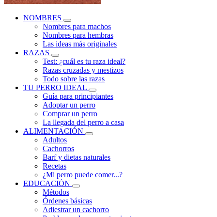
NOMBRES
Nombres para machos
Nombres para hembras
Las ideas más originales
RAZAS
Test: ¿cuál es tu raza ideal?
Razas cruzadas y mestizos
Todo sobre las razas
TU PERRO IDEAL
Guía para principiantes
Adoptar un perro
Comprar un perro
La llegada del perro a casa
ALIMENTACIÓN
Adultos
Cachorros
Barf y dietas naturales
Recetas
¿Mi perro puede comer...?
EDUCACIÓN
Métodos
Órdenes básicas
Adiestrar un cachorro