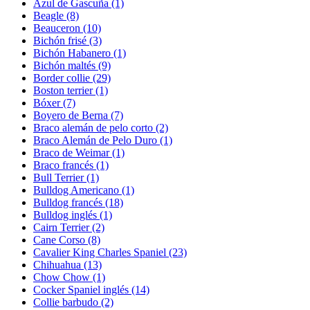
Azul de Gascuña
(1)
Beagle
(8)
Beauceron
(10)
Bichón frisé
(3)
Bichón Habanero
(1)
Bichón maltés
(9)
Border collie
(29)
Boston terrier
(1)
Bóxer
(7)
Boyero de Berna
(7)
Braco alemán de pelo corto
(2)
Braco Alemán de Pelo Duro
(1)
Braco de Weimar
(1)
Braco francés
(1)
Bull Terrier
(1)
Bulldog Americano
(1)
Bulldog francés
(18)
Bulldog inglés
(1)
Cairn Terrier
(2)
Cane Corso
(8)
Cavalier King Charles Spaniel
(23)
Chihuahua
(13)
Chow Chow
(1)
Cocker Spaniel inglés
(14)
Collie barbudo
(2)