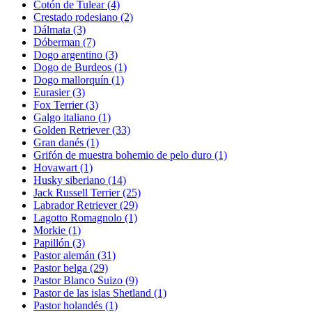
Cotón de Tulear
(4)
Crestado rodesiano
(2)
Dálmata
(3)
Dóberman
(7)
Dogo argentino
(3)
Dogo de Burdeos
(1)
Dogo mallorquín
(1)
Eurasier
(3)
Fox Terrier
(3)
Galgo italiano
(1)
Golden Retriever
(33)
Gran danés
(1)
Grifón de muestra bohemio de pelo duro
(1)
Hovawart
(1)
Husky siberiano
(14)
Jack Russell Terrier
(25)
Labrador Retriever
(29)
Lagotto Romagnolo
(1)
Morkie
(1)
Papillón
(3)
Pastor alemán
(31)
Pastor belga
(29)
Pastor Blanco Suizo
(9)
Pastor de las islas Shetland
(1)
Pastor holandés
(1)