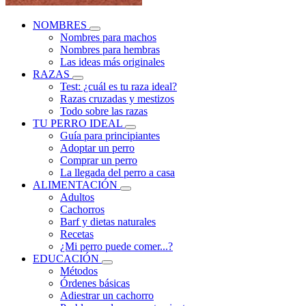
NOMBRES
Nombres para machos
Nombres para hembras
Las ideas más originales
RAZAS
Test: ¿cuál es tu raza ideal?
Razas cruzadas y mestizos
Todo sobre las razas
TU PERRO IDEAL
Guía para principiantes
Adoptar un perro
Comprar un perro
La llegada del perro a casa
ALIMENTACIÓN
Adultos
Cachorros
Barf y dietas naturales
Recetas
¿Mi perro puede comer...?
EDUCACIÓN
Métodos
Órdenes básicas
Adiestrar un cachorro