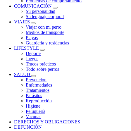
Problemas de comportamiento
COMUNICACIÓN
Su personalidad
Su lenguaje corporal
VIAJES
Viajar con mi perro
Medios de transporte
Playas
Guardería y residencias
LIFESTYLE
Deporte
Juegos
Trucos prácticos
Todo sobre perros
SALUD
Prevención
Enfermedades
Tratamientos
Parásitos
Reproducción
Higiene
Peluquería
Vacunas
DERECHOS Y OBLIGACIONES
DEFUNCIÓN