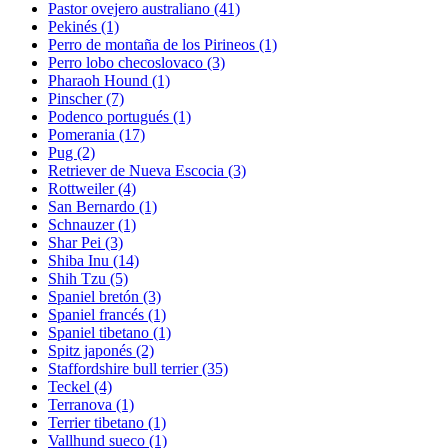
Pastor ovejero australiano
(41)
Pekinés
(1)
Perro de montaña de los Pirineos
(1)
Perro lobo checoslovaco
(3)
Pharaoh Hound
(1)
Pinscher
(7)
Podenco portugués
(1)
Pomerania
(17)
Pug
(2)
Retriever de Nueva Escocia
(3)
Rottweiler
(4)
San Bernardo
(1)
Schnauzer
(1)
Shar Pei
(3)
Shiba Inu
(14)
Shih Tzu
(5)
Spaniel bretón
(3)
Spaniel francés
(1)
Spaniel tibetano
(1)
Spitz japonés
(2)
Staffordshire bull terrier
(35)
Teckel
(4)
Terranova
(1)
Terrier tibetano
(1)
Vallhund sueco
(1)