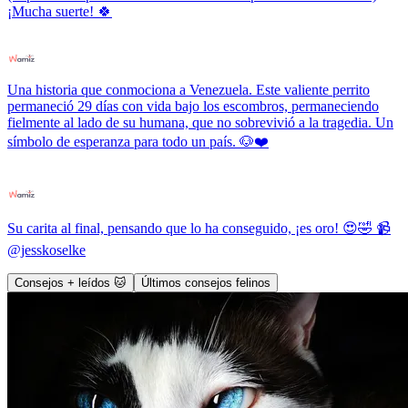
¡Mucha suerte! 🍀
Una historia que conmociona a Venezuela. Este valiente perrito
permaneció 29 días con vida bajo los escombros, permaneciendo
fielmente al lado de su humana, que no sobrevivió a la tragedia. Un
símbolo de esperanza para todo un país. 🐶❤️
Su carita al final, pensando que lo ha conseguido, ¡es oro! 😍🤣 📹
@jesskoselke
Consejos + leídos 🐱
Últimos consejos felinos