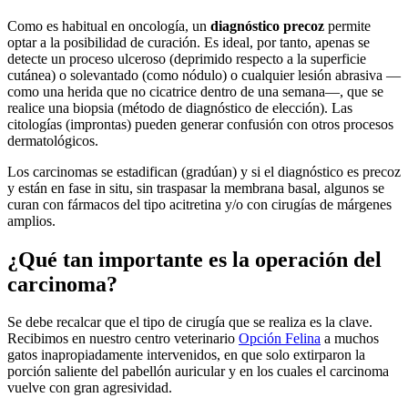
Como es habitual en oncología, un
diagnóstico precoz
permite
optar a la posibilidad de curación. Es ideal, por tanto, apenas se
detecte un proceso ulceroso (deprimido respecto a la superficie
cutánea) o solevantado (como nódulo) o cualquier lesión abrasiva —
como una herida que no cicatrice dentro de una semana—, que se
realice una biopsia (método de diagnóstico de elección). Las
citologías (improntas) pueden generar confusión con otros procesos
dermatológicos.
Los carcinomas se estadifican (gradúan) y si el diagnóstico es precoz
y están en fase in situ, sin traspasar la membrana basal, algunos se
curan con fármacos del tipo acitretina y/o con cirugías de márgenes
amplios.
¿Qué tan importante es la operación del
carcinoma?
Se debe recalcar que el tipo de cirugía que se realiza es la clave.
Recibimos en nuestro centro veterinario
Opción Felina
a muchos
gatos inapropiadamente intervenidos, en que solo extirparon la
porción saliente del pabellón auricular y en los cuales el carcinoma
vuelve con gran agresividad.