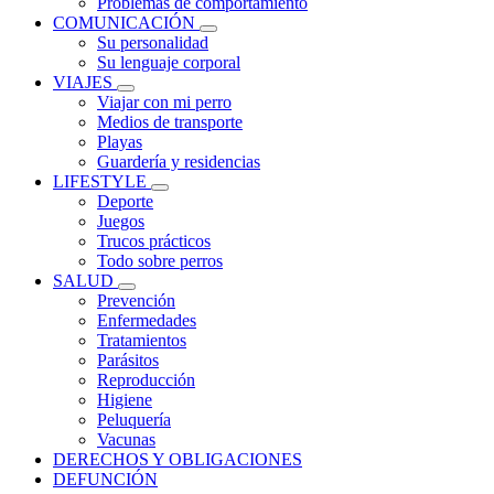
Problemas de comportamiento
COMUNICACIÓN
Su personalidad
Su lenguaje corporal
VIAJES
Viajar con mi perro
Medios de transporte
Playas
Guardería y residencias
LIFESTYLE
Deporte
Juegos
Trucos prácticos
Todo sobre perros
SALUD
Prevención
Enfermedades
Tratamientos
Parásitos
Reproducción
Higiene
Peluquería
Vacunas
DERECHOS Y OBLIGACIONES
DEFUNCIÓN