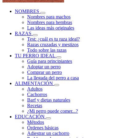
NOMBRES
Nombres para machos
Nombres para hembras
Las ideas más originales
RAZAS
Test: ¿cuál es tu raza ideal?
Razas cruzadas y mestizos
Todo sobre las razas
TU PERRO IDEAL
Guía para principiantes
Adoptar un perro
Comprar un perro
La llegada del perro a casa
ALIMENTACIÓN
Adultos
Cachorros
Barf y dietas naturales
Recetas
¿Mi perro puede comer...?
EDUCACIÓN
Métodos
Órdenes básicas
Adiestrar un cachorro