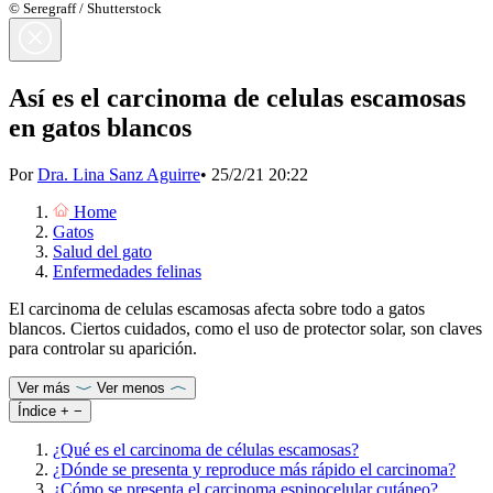
© Seregraff / Shutterstock
Así es el carcinoma de celulas escamosas
en gatos blancos
Por
Dra. Lina Sanz Aguirre
•
25/2/21 20:22
Home
Gatos
Salud del gato
Enfermedades felinas
El carcinoma de celulas escamosas afecta sobre todo a gatos
blancos. Ciertos cuidados, como el uso de protector solar, son claves
para controlar su aparición.
Ver más
Ver menos
Índice
+
−
¿Qué es el carcinoma de células escamosas?
¿Dónde se presenta y reproduce más rápido el carcinoma?
¿Cómo se presenta el carcinoma espinocelular cutáneo?