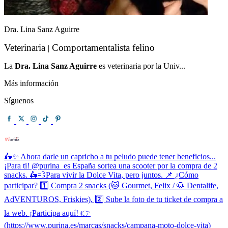
Dra. Lina Sanz Aguirre
Veterinaria
Comportamentalista felino
|
La
Dra. Lina Sanz Aguirre
es veterinaria por la Univ...
Más información
Síguenos
🛵✨ Ahora darle un capricho a tu peludo puede tener beneficios...
¡Para ti! @purina_es España sortea una scooter por la compra de 2
snacks. 🛵💨Para vivir la Dolce Vita, pero juntos. 📌 ¿Cómo
participar? 1️⃣ Compra 2 snacks (🐱 Gourmet, Felix / 🐶 Dentalife,
AdVENTUROS, Friskies). 2️⃣ Sube la foto de tu ticket de compra a
la web. ¡Participa aquí! 👉
(https://www.purina.es/marcas/snacks/campana-moto-dolce-vita)