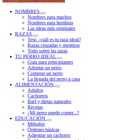
NOMBRES
Nombres para machos
Nombres para hembras
Las ideas más originales
RAZAS
Test: ¿cuál es tu raza ideal?
Razas cruzadas y mestizos
Todo sobre las razas
TU PERRO IDEAL
Guía para principiantes
Adoptar un perro
Comprar un perro
La llegada del perro a casa
ALIMENTACIÓN
Adultos
Cachorros
Barf y dietas naturales
Recetas
¿Mi perro puede comer...?
EDUCACIÓN
Métodos
Órdenes básicas
Adiestrar un cachorro