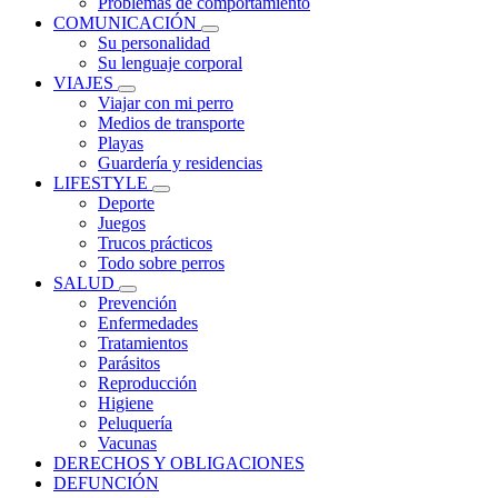
Problemas de comportamiento
COMUNICACIÓN
Su personalidad
Su lenguaje corporal
VIAJES
Viajar con mi perro
Medios de transporte
Playas
Guardería y residencias
LIFESTYLE
Deporte
Juegos
Trucos prácticos
Todo sobre perros
SALUD
Prevención
Enfermedades
Tratamientos
Parásitos
Reproducción
Higiene
Peluquería
Vacunas
DERECHOS Y OBLIGACIONES
DEFUNCIÓN