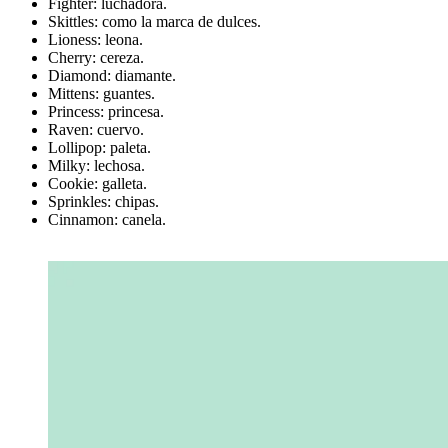
Fighter: luchadora.
Skittles: como la marca de dulces.
Lioness: leona.
Cherry: cereza.
Diamond: diamante.
Mittens: guantes.
Princess: princesa.
Raven: cuervo.
Lollipop: paleta.
Milky: lechosa.
Cookie: galleta.
Sprinkles: chipas.
Cinnamon: canela.