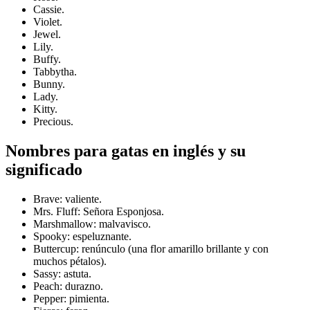
Cassie.
Violet.
Jewel.
Lily.
Buffy.
Tabbytha.
Bunny.
Lady.
Kitty.
Precious.
Nombres para gatas en inglés y su
significado
Brave: valiente.
Mrs. Fluff: Señora Esponjosa.
Marshmallow: malvavisco.
Spooky: espeluznante.
Buttercup: renúnculo (una flor amarillo brillante y con
muchos pétalos).
Sassy: astuta.
Peach: durazno.
Pepper: pimienta.