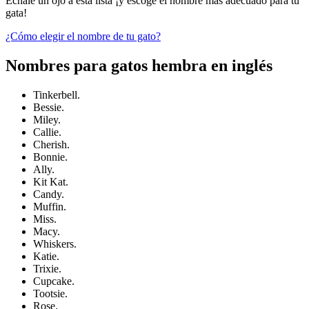
Échale un ojo a esta lista ¡y escoge el nombre más adecuado para tu
gata!
¿Cómo elegir el nombre de tu gato?
Nombres para gatos hembra en inglés
Tinkerbell.
Bessie.
Miley.
Callie.
Cherish.
Bonnie.
Ally.
Kit Kat.
Candy.
Muffin.
Miss.
Macy.
Whiskers.
Katie.
Trixie.
Cupcake.
Tootsie.
Rose.