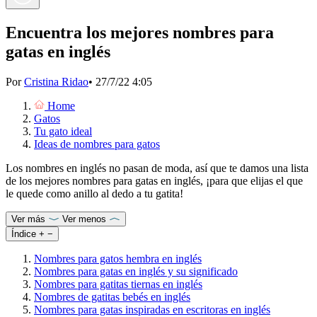
Encuentra los mejores nombres para
gatas en inglés
Por
Cristina Ridao
•
27/7/22 4:05
Home
Gatos
Tu gato ideal
Ideas de nombres para gatos
Los nombres en inglés no pasan de moda, así que te damos una lista
de los mejores nombres para gatas en inglés, ¡para que elijas el que
le quede como anillo al dedo a tu gatita!
Ver más
Ver menos
Índice
+
−
Nombres para gatos hembra en inglés
Nombres para gatas en inglés y su significado
Nombres para gatitas tiernas en inglés
Nombres de gatitas bebés en inglés
Nombres para gatas inspiradas en escritoras en inglés