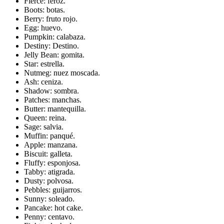
Fierce: feroz.
Boots: botas.
Berry: fruto rojo.
Egg: huevo.
Pumpkin: calabaza.
Destiny: Destino.
Jelly Bean: gomita.
Star: estrella.
Nutmeg: nuez moscada.
Ash: ceniza.
Shadow: sombra.
Patches: manchas.
Butter: mantequilla.
Queen: reina.
Sage: salvia.
Muffin: panqué.
Apple: manzana.
Biscuit: galleta.
Fluffy: esponjosa.
Tabby: atigrada.
Dusty: polvosa.
Pebbles: guijarros.
Sunny: soleado.
Pancake: hot cake.
Penny: centavo.