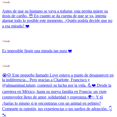
Antes de que su humano se vaya a trabajar, esta perrita quiere su
dosis de cariño. 🥹 En cuanto se da cuenta de que se va, intenta
alargar todo lo posible este momento. ¿Quién podría decirle que no
a esa mirada? ❤️
Es imposible fingir una mirada tan pura ❤️
😭🐶 Este pequeño llamado Love estuvo a punto de desaparecer en
la indiferencia... Pero gracias a Charlotte, Francisco y
@almaanimal.tulum, comenzó su lucha por la vida. 💪❤️ Desde la
carretera en México, hasta su nueva familia en Francia: un viaje
conmovedor lleno de amor, solidaridad y esperanza.🌍✨ Y tú
¿harías lo mismo si te encontraras con un animal en peligro?
Comparte tu opinión, tus experiencias o tus sueños de adopción. 👇
🐾