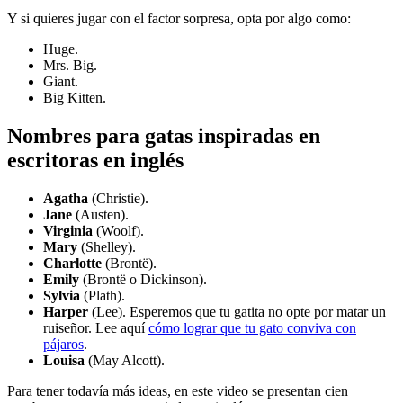
Y si quieres jugar con el factor sorpresa, opta por algo como:
Huge.
Mrs. Big.
Giant.
Big Kitten.
Nombres para gatas inspiradas en
escritoras en inglés
Agatha
(Christie).
Jane
(Austen).
Virginia
(Woolf).
Mary
(Shelley).
Charlotte
(Brontë).
Emily
(Brontë o Dickinson).
Sylvia
(Plath).
Harper
(Lee). Esperemos que tu gatita no opte por matar un
ruiseñor. Lee aquí
cómo lograr que tu gato conviva con
pájaros
.
Louisa
(May Alcott).
Para tener todavía más ideas, en este video se presentan cien