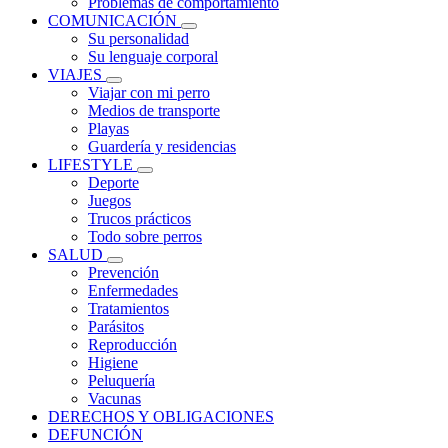
Problemas de comportamiento
COMUNICACIÓN
Su personalidad
Su lenguaje corporal
VIAJES
Viajar con mi perro
Medios de transporte
Playas
Guardería y residencias
LIFESTYLE
Deporte
Juegos
Trucos prácticos
Todo sobre perros
SALUD
Prevención
Enfermedades
Tratamientos
Parásitos
Reproducción
Higiene
Peluquería
Vacunas
DERECHOS Y OBLIGACIONES
DEFUNCIÓN