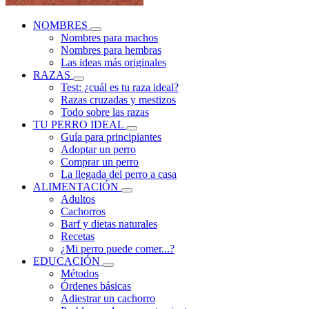
NOMBRES
Nombres para machos
Nombres para hembras
Las ideas más originales
RAZAS
Test: ¿cuál es tu raza ideal?
Razas cruzadas y mestizos
Todo sobre las razas
TU PERRO IDEAL
Guía para principiantes
Adoptar un perro
Comprar un perro
La llegada del perro a casa
ALIMENTACIÓN
Adultos
Cachorros
Barf y dietas naturales
Recetas
¿Mi perro puede comer...?
EDUCACIÓN
Métodos
Órdenes básicas
Adiestrar un cachorro