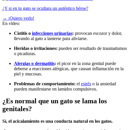
¿Y si en tu gato se ocultara un auténtico héroe?
→
¡Quiero verlo!
En vídeo:
Cistitis o
infecciones urinarias
:
provocan escozor y dolor,
llevando al gato a lamerse para aliviarse.
Heridas o irritaciones:
pueden ser resultado de traumatismos
o picaduras.
Alergias o dermatitis
:
el picor en la zona genital puede
deberse a reacciones alérgicas, que causan inflamación en la
piel y mucosas.
Problemas de comportamiento:
el
estrés
o la ansiedad
pueden manifestarse en lamidos compulsivos.
¿Es normal que un gato se lama los
genitales?
Sí, el acicalamiento es una conducta natural en los gatos.