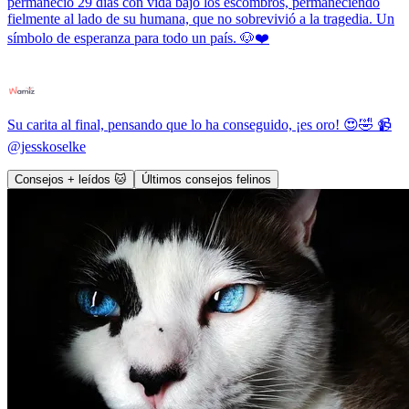
permaneció 29 días con vida bajo los escombros, permaneciendo
fielmente al lado de su humana, que no sobrevivió a la tragedia. Un
símbolo de esperanza para todo un país. 🐶❤️
Su carita al final, pensando que lo ha conseguido, ¡es oro! 😍🤣 📹
@jesskoselke
Consejos + leídos 🐱
Últimos consejos felinos