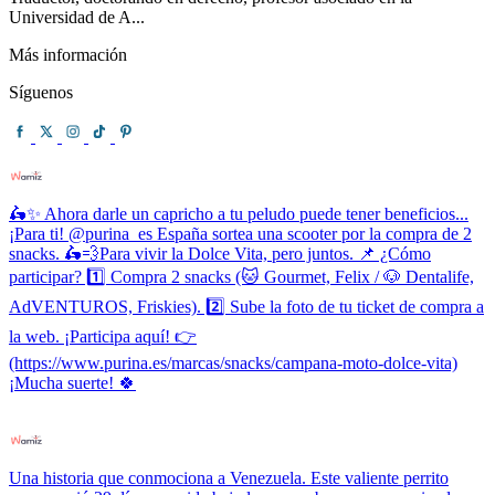
Universidad de A...
Más información
Síguenos
🛵✨ Ahora darle un capricho a tu peludo puede tener beneficios...
¡Para ti! @purina_es España sortea una scooter por la compra de 2
snacks. 🛵💨Para vivir la Dolce Vita, pero juntos. 📌 ¿Cómo
participar? 1️⃣ Compra 2 snacks (🐱 Gourmet, Felix / 🐶 Dentalife,
AdVENTUROS, Friskies). 2️⃣ Sube la foto de tu ticket de compra a
la web. ¡Participa aquí! 👉
(https://www.purina.es/marcas/snacks/campana-moto-dolce-vita)
¡Mucha suerte! 🍀
Una historia que conmociona a Venezuela. Este valiente perrito