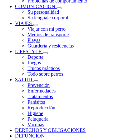
Problemas de comportamiento
COMUNICACIÓN
Su personalidad
Su lenguaje corporal
VIAJES
Viajar con mi perro
Medios de transporte
Playas
Guardería y residencias
LIFESTYLE
Deporte
Juegos
Trucos prácticos
Todo sobre perros
SALUD
Prevención
Enfermedades
Tratamientos
Parásitos
Reproducción
Higiene
Peluquería
Vacunas
DERECHOS Y OBLIGACIONES
DEFUNCIÓN