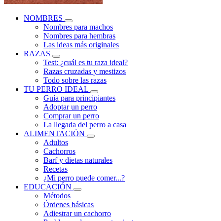
NOMBRES
Nombres para machos
Nombres para hembras
Las ideas más originales
RAZAS
Test: ¿cuál es tu raza ideal?
Razas cruzadas y mestizos
Todo sobre las razas
TU PERRO IDEAL
Guía para principiantes
Adoptar un perro
Comprar un perro
La llegada del perro a casa
ALIMENTACIÓN
Adultos
Cachorros
Barf y dietas naturales
Recetas
¿Mi perro puede comer...?
EDUCACIÓN
Métodos
Órdenes básicas
Adiestrar un cachorro