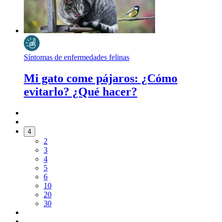
Síntomas de enfermedades felinas
Mi gato come pájaros: ¿Cómo
evitarlo? ¿Qué hacer?
4
2
3
4
5
6
10
20
30