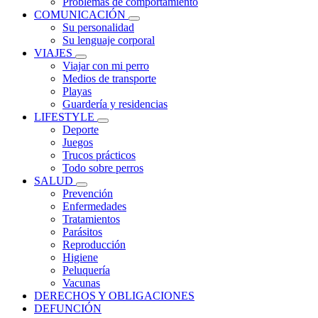
Problemas de comportamiento
COMUNICACIÓN
Su personalidad
Su lenguaje corporal
VIAJES
Viajar con mi perro
Medios de transporte
Playas
Guardería y residencias
LIFESTYLE
Deporte
Juegos
Trucos prácticos
Todo sobre perros
SALUD
Prevención
Enfermedades
Tratamientos
Parásitos
Reproducción
Higiene
Peluquería
Vacunas
DERECHOS Y OBLIGACIONES
DEFUNCIÓN