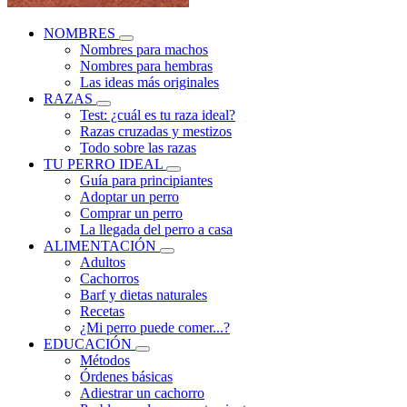
NOMBRES
Nombres para machos
Nombres para hembras
Las ideas más originales
RAZAS
Test: ¿cuál es tu raza ideal?
Razas cruzadas y mestizos
Todo sobre las razas
TU PERRO IDEAL
Guía para principiantes
Adoptar un perro
Comprar un perro
La llegada del perro a casa
ALIMENTACIÓN
Adultos
Cachorros
Barf y dietas naturales
Recetas
¿Mi perro puede comer...?
EDUCACIÓN
Métodos
Órdenes básicas
Adiestrar un cachorro