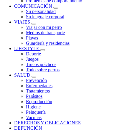
Problemas de comportamiento
COMUNICACIÓN
Su personalidad
Su lenguaje corporal
VIAJES
Viajar con mi perro
Medios de transporte
Playas
Guardería y residencias
LIFESTYLE
Deporte
Juegos
Trucos prácticos
Todo sobre perros
SALUD
Prevención
Enfermedades
Tratamientos
Parásitos
Reproducción
Higiene
Peluquería
Vacunas
DERECHOS Y OBLIGACIONES
DEFUNCIÓN