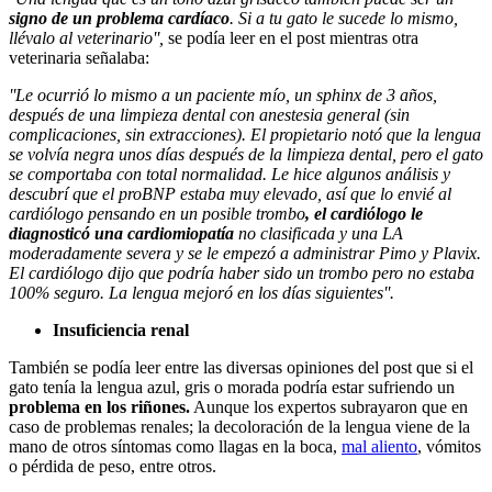
signo de un problema cardíaco
. Si a tu gato le sucede lo mismo,
llévalo al veterinario'',
se podía leer en el post mientras otra
veterinaria señalaba:
''Le ocurrió lo mismo a un paciente mío, un sphinx de 3 años,
después de una limpieza dental con anestesia general (sin
complicaciones, sin extracciones). El propietario notó que la lengua
se volvía negra unos días después de la limpieza dental, pero el gato
se comportaba con total normalidad. Le hice algunos análisis y
descubrí que el proBNP estaba muy elevado, así que lo envié al
cardiólogo pensando en un posible trombo
, el cardiólogo le
diagnosticó una cardiomiopatía
no clasificada y una LA
moderadamente severa y se le empezó a administrar Pimo y Plavix.
El cardiólogo dijo que podría haber sido un trombo pero no estaba
100% seguro. La lengua mejoró en los días siguientes''.
Insuficiencia renal
También se podía leer entre las diversas opiniones del post que si el
gato tenía la lengua azul, gris o morada podría estar sufriendo un
problema en los riñones.
Aunque los expertos subrayaron que en
caso de problemas renales; la decoloración de la lengua viene de la
mano de otros síntomas como llagas en la boca,
mal aliento
, vómitos
o pérdida de peso, entre otros.