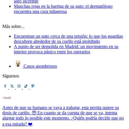
algo increíble
Manchas rojas en la barriga de su gato: el dermatólogo
encuentra una cura milagrosa
Más sobre...
Encuentran un gato cerca de una prisión: lo que los guardias
descubren alrededor de su cuello está prohibido
A punto de ser demolida en Madrid: un movimiento en su
interior provoca pánico entre los operarios
Casos asombrosos
Síguenos
Antes de que su humano se vaya a trabajar, esta perrita quiere su
dosis de cariño. 🥹 En cuanto se da cuenta de que se va, intenta
alargar todo lo posible este momento. ¿Quién podría decirle que no
a esa mirada? ❤️