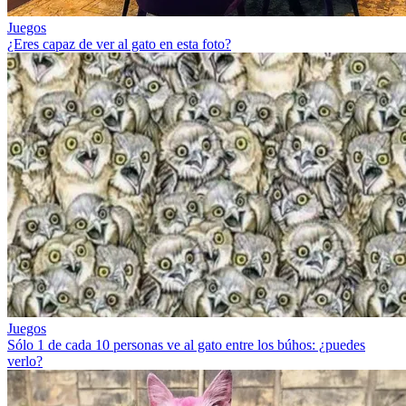
Juegos
¿Eres capaz de ver al gato en esta foto?
Juegos
Sólo 1 de cada 10 personas ve al gato entre los búhos: ¿puedes
verlo?