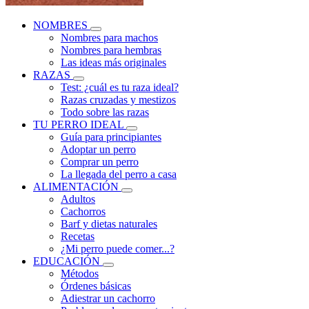
NOMBRES
Nombres para machos
Nombres para hembras
Las ideas más originales
RAZAS
Test: ¿cuál es tu raza ideal?
Razas cruzadas y mestizos
Todo sobre las razas
TU PERRO IDEAL
Guía para principiantes
Adoptar un perro
Comprar un perro
La llegada del perro a casa
ALIMENTACIÓN
Adultos
Cachorros
Barf y dietas naturales
Recetas
¿Mi perro puede comer...?
EDUCACIÓN
Métodos
Órdenes básicas
Adiestrar un cachorro