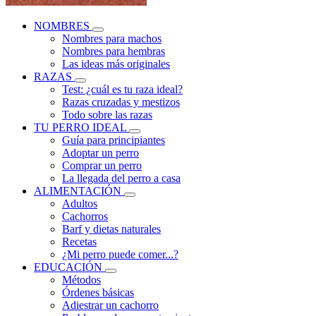
NOMBRES
Nombres para machos
Nombres para hembras
Las ideas más originales
RAZAS
Test: ¿cuál es tu raza ideal?
Razas cruzadas y mestizos
Todo sobre las razas
TU PERRO IDEAL
Guía para principiantes
Adoptar un perro
Comprar un perro
La llegada del perro a casa
ALIMENTACIÓN
Adultos
Cachorros
Barf y dietas naturales
Recetas
¿Mi perro puede comer...?
EDUCACIÓN
Métodos
Órdenes básicas
Adiestrar un cachorro