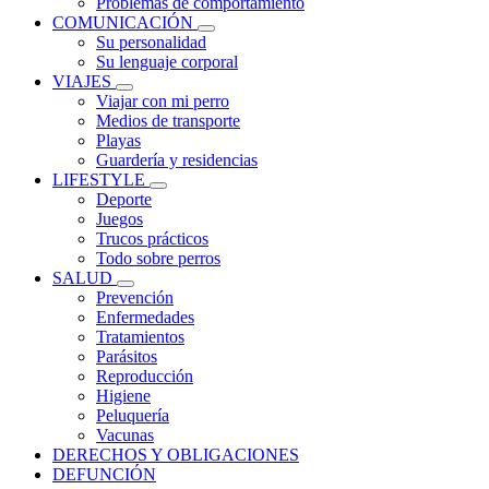
Problemas de comportamiento
COMUNICACIÓN
Su personalidad
Su lenguaje corporal
VIAJES
Viajar con mi perro
Medios de transporte
Playas
Guardería y residencias
LIFESTYLE
Deporte
Juegos
Trucos prácticos
Todo sobre perros
SALUD
Prevención
Enfermedades
Tratamientos
Parásitos
Reproducción
Higiene
Peluquería
Vacunas
DERECHOS Y OBLIGACIONES
DEFUNCIÓN