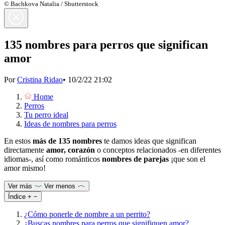
© Bachkova Natalia / Shutterstock
135 nombres para perros que significan
amor
Por
Cristina Ridao
•
10/2/22 21:02
Home
Perros
Tu perro ideal
Ideas de nombres para perros
En estos
más de 135 nombres
te damos ideas que significan
directamente
amor, corazón
o conceptos relacionados -en diferentes
idiomas-, así como románticos
nombres de parejas
¡que son el
amor mismo!
Ver más
Ver menos
Índice
+
−
¿Cómo ponerle de nombre a un perrito?
¿Buscas nombres para perros que signifiquen amor?