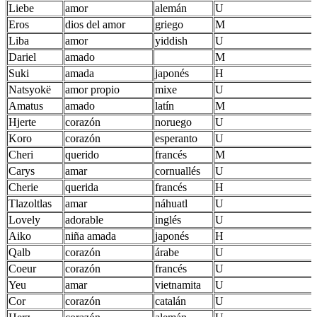
Liebe
amor
alemán
U
Eros
dios del amor
griego
M
Liba
amor
yiddish
U
Dariel
amado
M
Suki
amada
japonés
H
Natsyokë
amor propio
mixe
U
Amatus
amado
latín
M
Hjerte
corazón
noruego
U
Koro
corazón
esperanto
U
Cheri
querido
francés
M
Carys
amar
cornuallés
U
Cherie
querida
francés
H
Tlazoltlas
amar
náhuatl
U
Lovely
adorable
inglés
U
Aiko
niña amada
japonés
H
Qalb
corazón
árabe
U
Coeur
corazón
francés
U
Yeu
amar
vietnamita
U
Cor
corazón
catalán
U