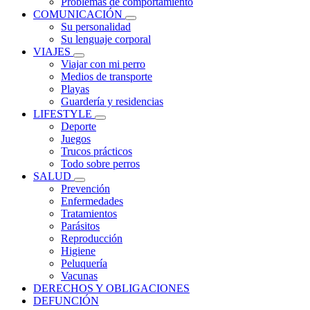
Problemas de comportamiento
COMUNICACIÓN
Su personalidad
Su lenguaje corporal
VIAJES
Viajar con mi perro
Medios de transporte
Playas
Guardería y residencias
LIFESTYLE
Deporte
Juegos
Trucos prácticos
Todo sobre perros
SALUD
Prevención
Enfermedades
Tratamientos
Parásitos
Reproducción
Higiene
Peluquería
Vacunas
DERECHOS Y OBLIGACIONES
DEFUNCIÓN