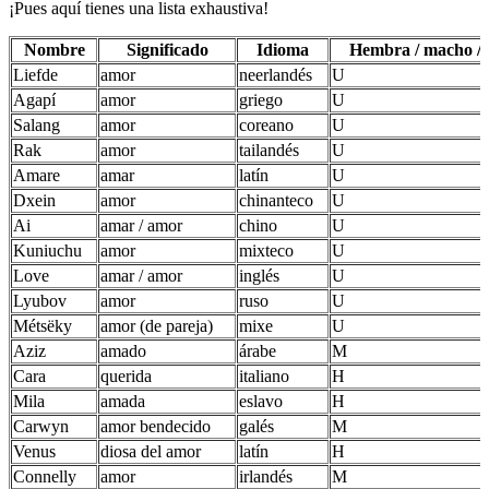
¡Pues aquí tienes una lista exhaustiva!
Nombre
Significado
Idioma
Hembra / macho / 
Liefde
amor
neerlandés
U
Agapí
amor
griego
U
Salang
amor
coreano
U
Rak
amor
tailandés
U
Amare
amar
latín
U
Dxein
amor
chinanteco
U
Ai
amar / amor
chino
U
Kuniuchu
amor
mixteco
U
Love
amar / amor
inglés
U
Lyubov
amor
ruso
U
Métsëky
amor (de pareja)
mixe
U
Aziz
amado
árabe
M
Cara
querida
italiano
H
Mila
amada
eslavo
H
Carwyn
amor bendecido
galés
M
Venus
diosa del amor
latín
H
Connelly
amor
irlandés
M