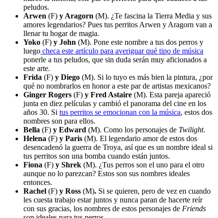
peludos.
Arwen
(F)
y Aragorn
(M). ¿Te fascina la Tierra Media y sus
amores legendarios? Pues tus perritos Arwen y Aragorn van a
llenar tu hogar de magia.
Yoko
(F)
y John
(M). Pone este nombre a tus dos perros y
luego
checa este artículo para averiguar qué tipo de música
ponerle a tus peludos, que sin duda serán muy aficionados a
este arte.
Frida
(F)
y Diego
(M). Si lo tuyo es más bien la pintura, ¿por
qué no nombrarlos en honor a este par de artistas mexicanos?
Ginger Rogers
(F)
y Fred Astaire
(M). Esta pareja apareció
junta en diez películas y cambió el panorama del cine en los
años 30. Si
tus perritos se emocionan con la música
, estos dos
nombres son para ellos.
Bella
(F)
y Edward
(M). Como los personajes de
Twilight
.
Helena
(F)
y Paris
(M). El legendario amor de estos dos
desencadenó la guerra de Troya, así que es un nombre ideal si
tus perritos son una bomba cuando están juntos.
Fiona
(F)
y Shrek
(M). ¿Tus perros son el uno para el otro
aunque no lo parezcan? Estos son sus nombres ideales
entonces.
Rachel
(F)
y Ross
(M)
.
Si se quieren, pero de vez en cuando
les cuesta trabajo estar juntos y nunca paran de hacerte reír
con sus gracias, los nombres de estos personajes de
Friends
son ideales para tus perros.