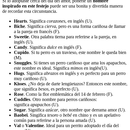
Si lo adoptaste cerca del día del amor, ponerle un
nombre
inspirado en este festejo
puede ser una bonita y divertida manera
de recordar esta circunstancia.
Hearts
. Significa
c
orazones
, en inglés (U).
Biche
. Significa
cierva
, pero es una forma cariñosa de llamar
a la pareja en francés (F).
Sweetie
. Otra palabra tierna para referirse a la pareja, en
inglés (U).
Candy
. Significa
dulce
en inglés (F).
Cupido
. Si tu perro es un travieso, este nombre le queda bien
(M).
Snuggles
. Si tienes un perro cariñoso que ama los apapachos,
este nombre es ideal. Significa
mimos
en inglés(U).
Hugs
. Significa
abrazos
en inglés y es perfecto para un perro
muy cariñoso (U).
Kisses
. ¿No deja de darte lengüetazos? Entonces este nombre,
que significa
besos
, es perfecto (U).
Rose
. Como la flor emblemática del 14 de febrero (F).
Cuddles
. Otro nombre para perros cariñosos:
significa
apapachos
(U).
Sugar
. Significa
a
zúcar
, otro nombre que derrama amor (U).
Baobei
. Singifica
tesoro
o
bebé
en chino y es un apelativo
común para referirse a la persona amada (U).
Val
o
Valentine
. Ideal para un perrito adoptado el día del