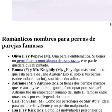
F
Románticos nombres para perros de
parejas famosas
Oliva
(F)
y Popeye
(M)
.
Una pareja emblemática. Si tienes
un
perro fuerte como alguno de estas razas
, este par les
quedará que ni pintado.
Emma
(F)
y Mr. Knightly
(M)
.
¿Hay algo más romántico
que esta pareja de Jane Austen? Eso sí, solo si tus perros
(sobre todo el macho), son bien educaditos.
Adriano
(M)
y Antínoo
(M)
.
Si tienes dos perritos machos
que se aman y se adoran, ¿por qué no optar por este par?
Adriano fue un emperador romano del siglo II, famoso entre
otras cosas por este legendario amor.
Leia
(F)
y Han
(M). Como los personajes de
Star Wars
. Ideal
para una perrita valiente y un perrito malportado.
Ilsa
(F)
y Rick
(M). Como los inolvidables personajes de