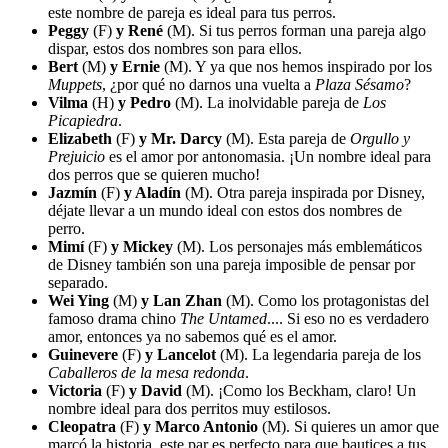
este nombre de pareja es ideal para tus perros.
Peggy
(F)
y René
(M). Si tus perros forman una pareja algo
dispar, estos dos nombres son para ellos.
Bert
(M)
y Ernie
(M). Y ya que nos hemos inspirado por los
Muppets
, ¿por qué no darnos una vuelta a
Plaza Sésamo
?
Vilma
(H)
y Pedro
(M). La inolvidable pareja de
Los
Picapiedra
.
Elizabeth
(F)
y Mr. Darcy
(M). Esta pareja de
Orgullo y
Prejuicio
es el amor por antonomasia. ¡Un nombre ideal para
dos perros que se quieren mucho!
Jazmín
(F)
y Aladín
(M). Otra pareja inspirada por Disney,
déjate llevar a un mundo ideal con estos dos nombres de
perro.
Mimí
(F)
y Mickey
(M). Los personajes más emblemáticos
de Disney también son una pareja imposible de pensar por
separado.
Wei Ying
(M)
y Lan Zhan
(M). Como los protagonistas del
famoso drama chino
The Untamed
.... Si eso no es verdadero
amor, entonces ya no sabemos qué es el amor.
Guinevere
(F)
y Lancelot
(M). La legendaria pareja de los
Caballeros de la mesa redonda
.
Victoria
(F)
y David
(M). ¡Como los Beckham, claro! Un
nombre ideal para dos perritos muy estilosos.
Cleopatra
(F)
y Marco Antonio
(M). Si quieres un amor que
marcó la historia, este par es perfecto para que bautices a tus