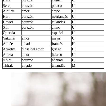
Herz
corazón
alemán
U
Serce
corazón
polaco
U
Alhubu
amor
árabe
U
Hart
corazón
neerlandés
U
Hawci
corazón
tailandés
U
Xin
corazón
chino
U
Querida
español
U
Yakunaj
amor
maya
U
Aimée
amada
francés
H
Afrodita
diosa del amor
griego
H
Ahava
amor
hebreo
U
Yólotl
corazón
náhuatl
U
Thirak
amado
tailandés
M