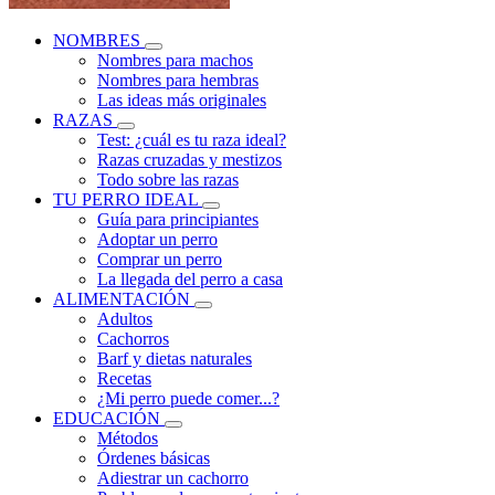
NOMBRES
Nombres para machos
Nombres para hembras
Las ideas más originales
RAZAS
Test: ¿cuál es tu raza ideal?
Razas cruzadas y mestizos
Todo sobre las razas
TU PERRO IDEAL
Guía para principiantes
Adoptar un perro
Comprar un perro
La llegada del perro a casa
ALIMENTACIÓN
Adultos
Cachorros
Barf y dietas naturales
Recetas
¿Mi perro puede comer...?
EDUCACIÓN
Métodos
Órdenes básicas
Adiestrar un cachorro