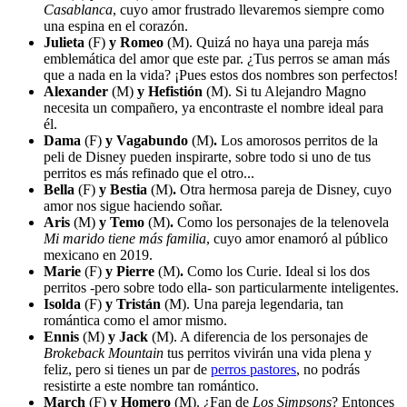
Casablanca
, cuyo amor frustrado llevaremos siempre como
una espina en el corazón.
Julieta
(F)
y Romeo
(M). Quizá no haya una pareja más
emblemática del amor que este par. ¿Tus perros se aman más
que a nada en la vida? ¡Pues estos dos nombres son perfectos!
Alexander
(M)
y Hefistión
(M). Si tu Alejandro Magno
necesita un compañero, ya encontraste el nombre ideal para
él.
Dama
(F)
y Vagabundo
(M)
.
Los amorosos perritos de la
peli de Disney pueden inspirarte, sobre todo si uno de tus
perritos es más refinado que el otro...
Bella
(F)
y Bestia
(M)
.
Otra hermosa pareja de Disney, cuyo
amor nos sigue haciendo soñar.
Aris
(M)
y Temo
(M)
.
Como los personajes de la telenovela
Mi marido tiene más familia
, cuyo amor enamoró al público
mexicano en 2019.
Marie
(F)
y Pierre
(M)
.
Como los Curie. Ideal si los dos
perritos -pero sobre todo ella- son particularmente inteligentes.
Isolda
(F)
y Tristán
(M). Una pareja legendaria, tan
romántica como el amor mismo.
Ennis
(M)
y Jack
(M). A diferencia de los personajes de
Brokeback Mountain
tus perritos vivirán una vida plena y
feliz, pero si tienes un par de
perros pastores
, no podrás
resistirte a este nombre tan romántico.
March
(F)
y Homero
(M). ¿Fan de
Los Simpsons
? Entonces