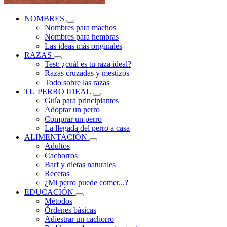
NOMBRES
Nombres para machos
Nombres para hembras
Las ideas más originales
RAZAS
Test: ¿cuál es tu raza ideal?
Razas cruzadas y mestizos
Todo sobre las razas
TU PERRO IDEAL
Guía para principiantes
Adoptar un perro
Comprar un perro
La llegada del perro a casa
ALIMENTACIÓN
Adultos
Cachorros
Barf y dietas naturales
Recetas
¿Mi perro puede comer...?
EDUCACIÓN
Métodos
Órdenes básicas
Adiestrar un cachorro