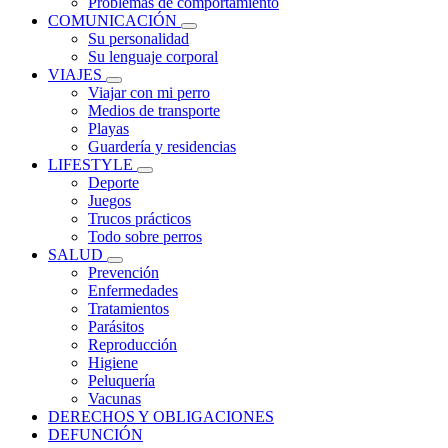
Problemas de comportamiento
COMUNICACIÓN
Su personalidad
Su lenguaje corporal
VIAJES
Viajar con mi perro
Medios de transporte
Playas
Guardería y residencias
LIFESTYLE
Deporte
Juegos
Trucos prácticos
Todo sobre perros
SALUD
Prevención
Enfermedades
Tratamientos
Parásitos
Reproducción
Higiene
Peluquería
Vacunas
DERECHOS Y OBLIGACIONES
DEFUNCIÓN