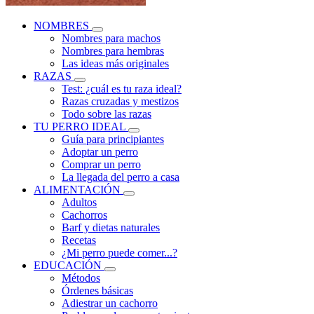
NOMBRES
Nombres para machos
Nombres para hembras
Las ideas más originales
RAZAS
Test: ¿cuál es tu raza ideal?
Razas cruzadas y mestizos
Todo sobre las razas
TU PERRO IDEAL
Guía para principiantes
Adoptar un perro
Comprar un perro
La llegada del perro a casa
ALIMENTACIÓN
Adultos
Cachorros
Barf y dietas naturales
Recetas
¿Mi perro puede comer...?
EDUCACIÓN
Métodos
Órdenes básicas
Adiestrar un cachorro