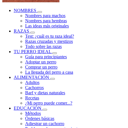
NOMBRES
Nombres para machos
Nombres para hembras
Las ideas más originales
RAZAS
Test: ¿cuál es tu raza ideal?
Razas cruzadas y mestizos
Todo sobre las razas
TU PERRO IDEAL
Guía para principiantes
Adoptar un perro
Comprar un perro
La llegada del perro a casa
ALIMENTACIÓN
Adultos
Cachorros
Barf y dietas naturales
Recetas
¿Mi perro puede comer...?
EDUCACIÓN
Métodos
Órdenes básicas
Adiestrar un cachorro