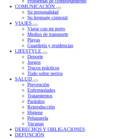
Problemas de comportamiento
COMUNICACIÓN
Su personalidad
Su lenguaje corporal
VIAJES
Viajar con mi perro
Medios de transporte
Playas
Guardería y residencias
LIFESTYLE
Deporte
Juegos
Trucos prácticos
Todo sobre perros
SALUD
Prevención
Enfermedades
Tratamientos
Parásitos
Reproducción
Higiene
Peluquería
Vacunas
DERECHOS Y OBLIGACIONES
DEFUNCIÓN