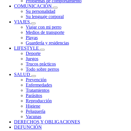
Problemas de comportamiento
COMUNICACIÓN
Su personalidad
Su lenguaje corporal
VIAJES
Viajar con mi perro
Medios de transporte
Playas
Guardería y residencias
LIFESTYLE
Deporte
Juegos
Trucos prácticos
Todo sobre perros
SALUD
Prevención
Enfermedades
Tratamientos
Parásitos
Reproducción
Higiene
Peluquería
Vacunas
DERECHOS Y OBLIGACIONES
DEFUNCIÓN