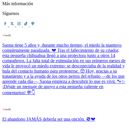
Más información
Síguenos
Saona tiene 5 años y, durante mucho tiempo, el miedo la mantuvo
completamente paralizada. 💔 Tras el fallecimiento de su criador,
esta pequeña chihuahua llegó a una protectora junto a otros 14
compañeros. La falta total de estimulación en sus primeros meses de
vida le provocó un miedo extremo: se desconectaba de la realidad y
huía del contacto humano para protegerse. 🥺 Hoy, gracias a su
tratamiento y a la ayuda de los otros perros del refugio —de los que
aprende cada día—, Saona empieza a descubrir lo que es vivir. 🐾✨
¡Déjale un mensaje de apoyo a esta pequeña valiente en
comentarios! 💬👇
El abandono JAMÁS debería ser una opción. 🚫💔