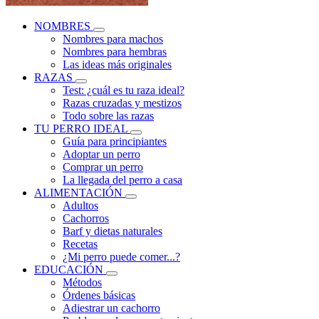
NOMBRES
Nombres para machos
Nombres para hembras
Las ideas más originales
RAZAS
Test: ¿cuál es tu raza ideal?
Razas cruzadas y mestizos
Todo sobre las razas
TU PERRO IDEAL
Guía para principiantes
Adoptar un perro
Comprar un perro
La llegada del perro a casa
ALIMENTACIÓN
Adultos
Cachorros
Barf y dietas naturales
Recetas
¿Mi perro puede comer...?
EDUCACIÓN
Métodos
Órdenes básicas
Adiestrar un cachorro