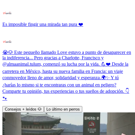
Es imposible fingir una mirada tan pura ❤️
😭🐶 Este pequeño llamado Love estuvo a punto de desaparecer en
la indiferencia... Pero gracias a Charlotte, Francisco y
@almaanimal.tulum, comenzó su lucha por la vida. 💪❤️ Desde la
carretera en México, hasta su nueva familia en Francia: un viaje
conmovedor lleno de amor, solidaridad y esperanza.🌍✨ Y tú
¿harías lo mismo si te encontraras con un animal en peligro?
Comparte tu opinión, tus experiencias o tus sueños de adopción. 👇
🐾
Consejos + leídos 🐶
Lo último en perros