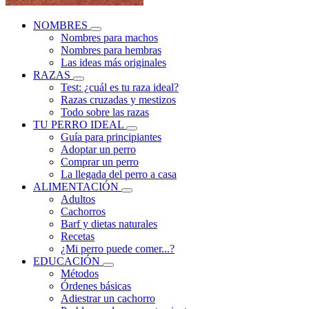
NOMBRES
Nombres para machos
Nombres para hembras
Las ideas más originales
RAZAS
Test: ¿cuál es tu raza ideal?
Razas cruzadas y mestizos
Todo sobre las razas
TU PERRO IDEAL
Guía para principiantes
Adoptar un perro
Comprar un perro
La llegada del perro a casa
ALIMENTACIÓN
Adultos
Cachorros
Barf y dietas naturales
Recetas
¿Mi perro puede comer...?
EDUCACIÓN
Métodos
Órdenes básicas
Adiestrar un cachorro