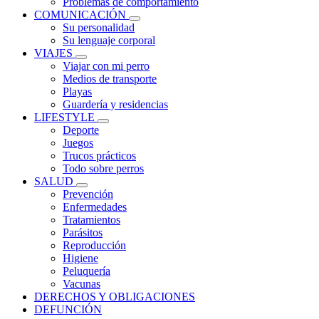
Problemas de comportamiento
COMUNICACIÓN
Su personalidad
Su lenguaje corporal
VIAJES
Viajar con mi perro
Medios de transporte
Playas
Guardería y residencias
LIFESTYLE
Deporte
Juegos
Trucos prácticos
Todo sobre perros
SALUD
Prevención
Enfermedades
Tratamientos
Parásitos
Reproducción
Higiene
Peluquería
Vacunas
DERECHOS Y OBLIGACIONES
DEFUNCIÓN