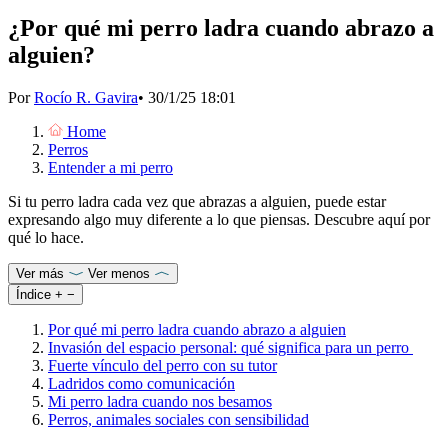
¿Por qué mi perro ladra cuando abrazo a
alguien?
Por
Rocío R. Gavira
•
30/1/25 18:01
Home
Perros
Entender a mi perro
Si tu perro ladra cada vez que abrazas a alguien, puede estar
expresando algo muy diferente a lo que piensas. Descubre aquí por
qué lo hace.
Ver más
Ver menos
Índice
+
−
Por qué mi perro ladra cuando abrazo a alguien
Invasión del espacio personal: qué significa para un perro
Fuerte vínculo del perro con su tutor
Ladridos como comunicación
Mi perro ladra cuando nos besamos
Perros, animales sociales con sensibilidad