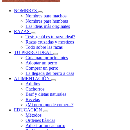
NOMBRES
Nombres para machos
Nombres para hembras
Las ideas más originales
RAZAS
Test: ¿cuál es tu raza ideal?
Razas cruzadas y mestizos
Todo sobre las razas
TU PERRO IDEAL
Guía para principiantes
Adoptar un perro
Comprar un perro
La llegada del perro a casa
ALIMENTACIÓN
Adultos
Cachorros
Barf y dietas naturales
Recetas
¿Mi perro puede comer...?
EDUCACIÓN
Métodos
Órdenes básicas
Adiestrar un cachorro