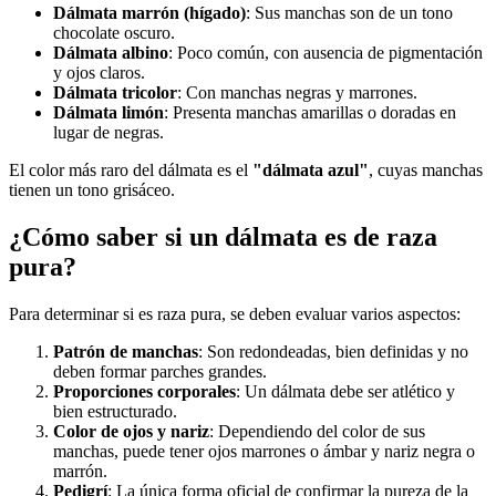
Dálmata marrón (hígado)
: Sus manchas son de un tono
chocolate oscuro.
Dálmata albino
: Poco común, con ausencia de pigmentación
y ojos claros.
Dálmata tricolor
: Con manchas negras y marrones.
Dálmata limón
: Presenta manchas amarillas o doradas en
lugar de negras.
El color más raro del dálmata es el
"dálmata azul"
, cuyas manchas
tienen un tono grisáceo.
¿Cómo saber si un dálmata es de raza
pura?
Para determinar si es raza pura, se deben evaluar varios aspectos:
Patrón de manchas
: Son redondeadas, bien definidas y no
deben formar parches grandes.
Proporciones corporales
: Un dálmata debe ser atlético y
bien estructurado.
Color de ojos y nariz
: Dependiendo del color de sus
manchas, puede tener ojos marrones o ámbar y nariz negra o
marrón.
Pedigrí
: La única forma oficial de confirmar la pureza de la