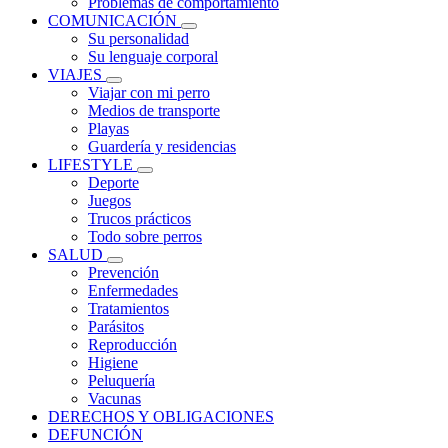
Problemas de comportamiento
COMUNICACIÓN
Su personalidad
Su lenguaje corporal
VIAJES
Viajar con mi perro
Medios de transporte
Playas
Guardería y residencias
LIFESTYLE
Deporte
Juegos
Trucos prácticos
Todo sobre perros
SALUD
Prevención
Enfermedades
Tratamientos
Parásitos
Reproducción
Higiene
Peluquería
Vacunas
DERECHOS Y OBLIGACIONES
DEFUNCIÓN