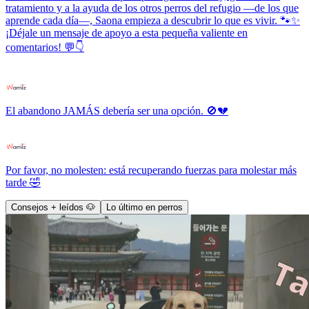
tratamiento y a la ayuda de los otros perros del refugio —de los que
aprende cada día—, Saona empieza a descubrir lo que es vivir. 🐾✨
¡Déjale un mensaje de apoyo a esta pequeña valiente en
comentarios! 💬👇
El abandono JAMÁS debería ser una opción. 🚫💔
Por favor, no molesten: está recuperando fuerzas para molestar más
tarde 🤣
Consejos + leídos 🐶
Lo último en perros