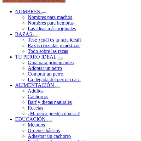
NOMBRES
Nombres para machos
Nombres para hembras
Las ideas más originales
RAZAS
Test: ¿cuál es tu raza ideal?
Razas cruzadas y mestizos
Todo sobre las razas
TU PERRO IDEAL
Guía para principiantes
Adoptar un perro
Comprar un perro
La llegada del perro a casa
ALIMENTACIÓN
Adultos
Cachorros
Barf y dietas naturales
Recetas
¿Mi perro puede comer...?
EDUCACIÓN
Métodos
Órdenes básicas
Adiestrar un cachorro