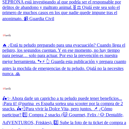
SEPRONA está investigando al que podría ser el responsable por
delitos de abandono y maltrato animal.🧬⚖️ Ojalá este sea solo el
primero de muchos casos en los que nadie quede impune tras el
anonimato. 📹 Guardia Civil
🔥 ¿Está tu peludo preparado para una evacuación? Cuando llega el
peligro, los segundos cuentan. Y en ese momento, no hay tiempo
para pensar… solo para actuar. Por eso la prevención es nuestra
mejor herramienta. 🐾⚡ 👆 Guarda esta publicación y prepara cuanto
antes la mochila de emergencias de tu peludo. Ojalá no la necesites
nunca. 🙏
🛵✨ Ahora darle un capricho a tu peludo puede tener beneficios...
¡Para ti! @purina_es España sortea una scooter por la compra de 2
snacks. 🛵💨Para vivir la Dolce Vita, pero juntos. 📌 ¿Cómo
participar? 1️⃣ Compra 2 snacks (🐱 Gourmet, Felix / 🐶 Dentalife,
AdVENTUROS, Friskies). 2️⃣ Sube la foto de tu ticket de compra a