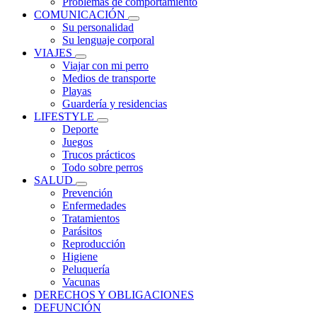
Problemas de comportamiento
COMUNICACIÓN
Su personalidad
Su lenguaje corporal
VIAJES
Viajar con mi perro
Medios de transporte
Playas
Guardería y residencias
LIFESTYLE
Deporte
Juegos
Trucos prácticos
Todo sobre perros
SALUD
Prevención
Enfermedades
Tratamientos
Parásitos
Reproducción
Higiene
Peluquería
Vacunas
DERECHOS Y OBLIGACIONES
DEFUNCIÓN