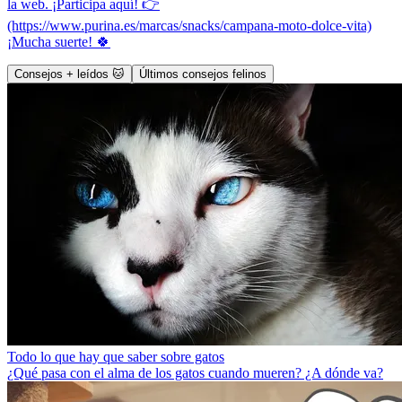
la web. ¡Participa aquí! 👉
(https://www.purina.es/marcas/snacks/campana-moto-dolce-vita)
¡Mucha suerte! 🍀
Consejos + leídos 🐱
Últimos consejos felinos
Todo lo que hay que saber sobre gatos
¿Qué pasa con el alma de los gatos cuando mueren? ¿A dónde va?