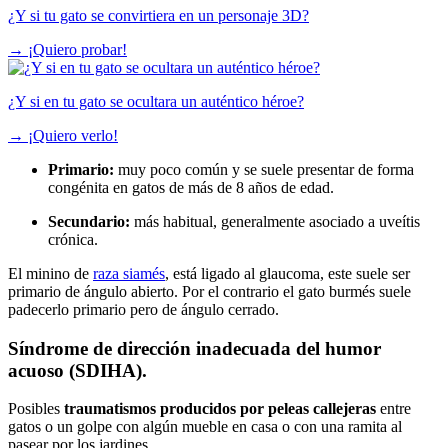
¿Y si tu gato se convirtiera en un personaje 3D?
→
¡Quiero probar!
¿Y si en tu gato se ocultara un auténtico héroe?
→
¡Quiero verlo!
Primario:
muy poco común y se suele presentar de forma
congénita en gatos de más de 8 años de edad.
Secundario:
más habitual, generalmente asociado a uveítis
crónica.
El minino de
raza siamés
, está ligado al glaucoma, este suele ser
primario de ángulo abierto. Por el contrario el gato burmés suele
padecerlo primario pero de ángulo cerrado.
Síndrome de dirección inadecuada del humor
acuoso (SDIHA).
Posibles
traumatismos producidos por peleas callejeras
entre
gatos o un golpe con algún mueble en casa o con una ramita al
pasear por los jardines.