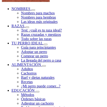
NOMBRES
Nombres para machos
Nombres para hembras
Las ideas más originales
RAZAS
Test: ¿cuál es tu raza ideal?
Razas cruzadas y mestizos
Todo sobre las razas
TU PERRO IDEAL
Guía para principiantes
Adoptar un perro
Comprar un perro
La llegada del perro a casa
ALIMENTACIÓN
Adultos
Cachorros
Barf y dietas naturales
Recetas
¿Mi perro puede comer...?
EDUCACIÓN
Métodos
Órdenes básicas
Adiestrar un cachorro