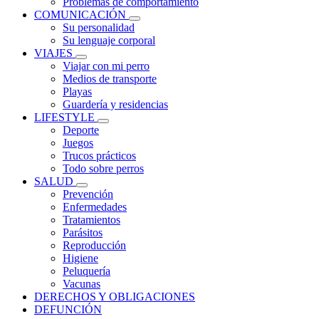
Problemas de comportamiento
COMUNICACIÓN
Su personalidad
Su lenguaje corporal
VIAJES
Viajar con mi perro
Medios de transporte
Playas
Guardería y residencias
LIFESTYLE
Deporte
Juegos
Trucos prácticos
Todo sobre perros
SALUD
Prevención
Enfermedades
Tratamientos
Parásitos
Reproducción
Higiene
Peluquería
Vacunas
DERECHOS Y OBLIGACIONES
DEFUNCIÓN