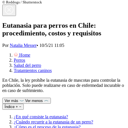
© Reddogs / Shutterstock
Eutanasia para perros en Chile:
procedimiento, costos y requisitos
Por
Natalia Messer
•
10/5/21 11:05
Home
Perros
Salud del perro
Tratamientos caninos
En Chile, la ley prohíbe la eutanasia de mascotas para controlar la
población. Solo puede realizarse en caso de enfermedad incurable o
en caso de sufrimiento.
Ver más
Ver menos
Índice
+
−
¿En qué consiste la eutanasia?
¿Cuándo recurrir a la eutanasia de un perro?
¿Cómo es el proceso de la eutanasia?