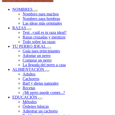
NOMBRES
Nombres para machos
Nombres para hembras
Las ideas más originales
RAZAS
Test: ¿cuál es tu raza ideal?
Razas cruzadas y mestizos
Todo sobre las razas
TU PERRO IDEAL
Guía para principiantes
Adoptar un perro
Comprar un perro
La llegada del perro a casa
ALIMENTACIÓN
Adultos
Cachorros
Barf y dietas naturales
Recetas
¿Mi perro puede comer...?
EDUCACIÓN
Métodos
Órdenes básicas
Adiestrar un cachorro