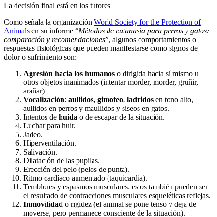
La decisión final está en los tutores
Como señala la organización
World Society for the Protection of
Animals
en su informe “
Métodos de eutanasia para perros y gatos:
comparación y recomendaciones
”, algunos comportamientos o
respuestas fisiológicas que pueden manifestarse como signos de
dolor o sufrimiento son:
Agresión hacia los humanos
o dirigida hacia sí mismo u
otros objetos inanimados (intentar morder, morder, gruñir,
arañar).
Vocalización
:
aullidos, gimoteo, ladridos
en tono alto,
aullidos en perros y maullidos y siseos en gatos.
Intentos de
huida
o de escapar de la situación.
Luchar para huir.
Jadeo.
Hiperventilación.
Salivación.
Dilatación de las pupilas.
Erección del pelo (pelos de punta).
Ritmo cardíaco aumentado (taquicardia).
Temblores y espasmos musculares: estos también pueden ser
el resultado de contracciones musculares esqueléticas reflejas.
Inmovilidad
o rigidez (el animal se pone tenso y deja de
moverse, pero permanece consciente de la situación).