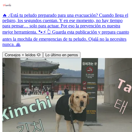
🔥 ¿Está tu peludo preparado para una evacuación? Cuando llega el
peligro, los segundos cuentan. Y en ese momento, no hay tiempo
para pensar… solo para actuar. Por eso la prevención es nuestra
mejor herramienta. 🐾⚡ 👆 Guarda esta publicación y prepara cuanto
antes la mochila de emergencias de tu peludo. Ojalá no la necesites
nunca. 🙏
Consejos + leídos 🐶
Lo último en perros