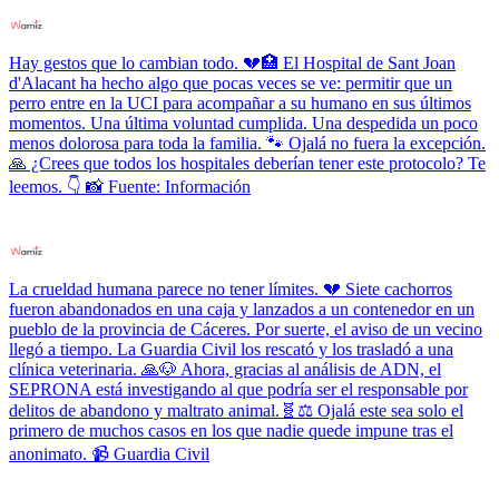
Hay gestos que lo cambian todo. 💔🏥 El Hospital de Sant Joan
d'Alacant ha hecho algo que pocas veces se ve: permitir que un
perro entre en la UCI para acompañar a su humano en sus últimos
momentos. Una última voluntad cumplida. Una despedida un poco
menos dolorosa para toda la familia. 🐾 Ojalá no fuera la excepción.
🙏 ¿Crees que todos los hospitales deberían tener este protocolo? Te
leemos. 👇 📸 Fuente: Información
La crueldad humana parece no tener límites. 💔 Siete cachorros
fueron abandonados en una caja y lanzados a un contenedor en un
pueblo de la provincia de Cáceres. Por suerte, el aviso de un vecino
llegó a tiempo. La Guardia Civil los rescató y los trasladó a una
clínica veterinaria. 🙏🐶 Ahora, gracias al análisis de ADN, el
SEPRONA está investigando al que podría ser el responsable por
delitos de abandono y maltrato animal.🧬⚖️ Ojalá este sea solo el
primero de muchos casos en los que nadie quede impune tras el
anonimato. 📹 Guardia Civil