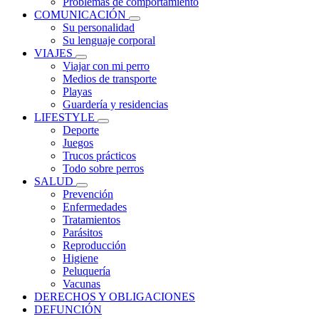
Problemas de comportamiento
COMUNICACIÓN
Su personalidad
Su lenguaje corporal
VIAJES
Viajar con mi perro
Medios de transporte
Playas
Guardería y residencias
LIFESTYLE
Deporte
Juegos
Trucos prácticos
Todo sobre perros
SALUD
Prevención
Enfermedades
Tratamientos
Parásitos
Reproducción
Higiene
Peluquería
Vacunas
DERECHOS Y OBLIGACIONES
DEFUNCIÓN