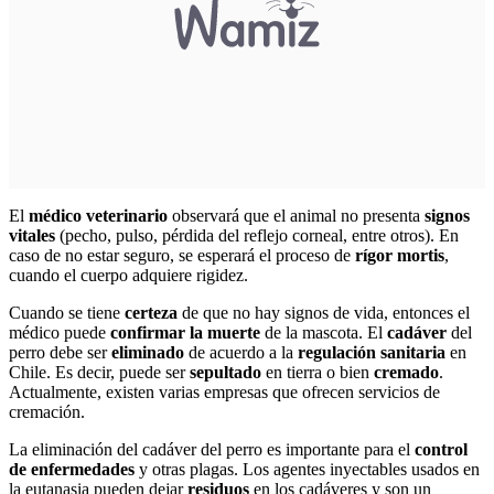
El
médico veterinario
observará que el animal no presenta
signos
vitales
(pecho, pulso, pérdida del reflejo corneal, entre otros). En
caso de no estar seguro, se esperará el proceso de
rígor mortis
,
cuando el cuerpo adquiere rigidez.
Cuando se tiene
certeza
de que no hay signos de vida, entonces el
médico puede
confirmar la muerte
de la mascota. El
cadáver
del
perro debe ser
eliminado
de acuerdo a la
regulación sanitaria
en
Chile. Es decir, puede ser
sepultado
en tierra o bien
cremado
.
Actualmente, existen varias empresas que ofrecen servicios de
cremación.
La eliminación del cadáver del perro es importante para el
control
de enfermedades
y otras plagas. Los agentes inyectables usados en
la eutanasia pueden dejar
residuos
en los cadáveres y son un