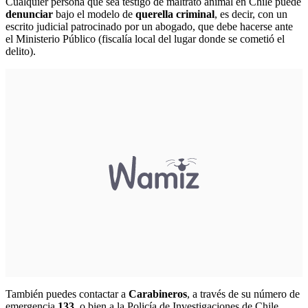
Cualquier persona que sea testigo de maltrato animal en Chile puede
denunciar
bajo el modelo de
querella criminal
, es decir, con un
escrito judicial patrocinado por un abogado, que debe hacerse ante
el Ministerio Público (fiscalía local del lugar donde se cometió el
delito).
También puedes contactar a
Carabineros
, a través de su número de
emergencia
133
,
o bien a la Policía de Investigaciones de Chile