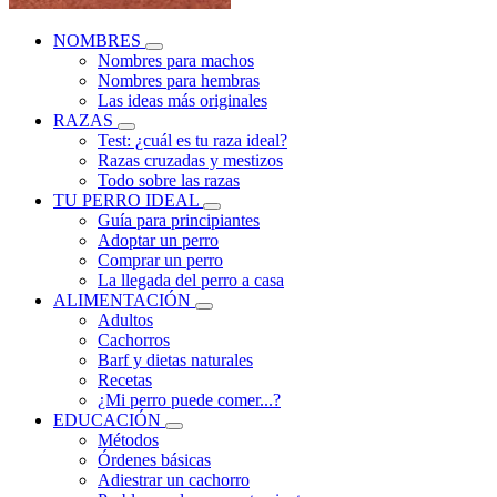
NOMBRES
Nombres para machos
Nombres para hembras
Las ideas más originales
RAZAS
Test: ¿cuál es tu raza ideal?
Razas cruzadas y mestizos
Todo sobre las razas
TU PERRO IDEAL
Guía para principiantes
Adoptar un perro
Comprar un perro
La llegada del perro a casa
ALIMENTACIÓN
Adultos
Cachorros
Barf y dietas naturales
Recetas
¿Mi perro puede comer...?
EDUCACIÓN
Métodos
Órdenes básicas
Adiestrar un cachorro