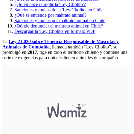
¿Quién hace cumplir la 'Ley Cholito'?
Sanciones y multas de la 'Ley Cholito' en Chile
¿Qué se entiende por maltrato animal?
Sanciones y multas por maltrato animal en Chile
¿Dónde denunciar el maltrato animal en Chile?
Descargar la 'Ley Cholito' en formato PDF
La
Ley 21.020 sobre Tenencia Responsable de Mascotas y
Animales de Compañía
, llamada también “Ley Cholito”, se
promulgó en
2017
, rige en todo el territorio chileno y contiene una
serie de exigencias para quienes tienen animales de compañía.