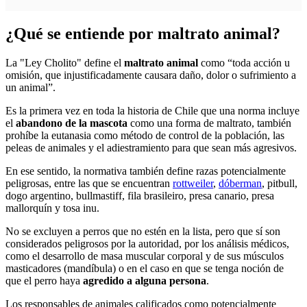
¿Qué se entiende por maltrato animal?
La "Ley Cholito" define el
maltrato animal
como “toda acción u
omisión, que injustificadamente causara daño, dolor o sufrimiento a
un animal”.
Es la primera vez en toda la historia de Chile que una norma incluye
el
abandono de la mascota
como una forma de maltrato, también
prohíbe la eutanasia como método de control de la población, las
peleas de animales y el adiestramiento para que sean más agresivos.
En ese sentido, la normativa también define razas potencialmente
peligrosas, entre las que se encuentran
rottweiler
,
dóberman
, pitbull,
dogo argentino, bullmastiff, fila brasileiro, presa canario, presa
mallorquín y tosa inu.
No se excluyen a perros que no estén en la lista, pero que sí son
considerados peligrosos por la autoridad, por los análisis médicos,
como el desarrollo de masa muscular corporal y de sus músculos
masticadores (mandíbula) o en el caso en que se tenga noción de
que el perro haya
agredido a alguna persona
.
Los responsables de animales calificados como potencialmente