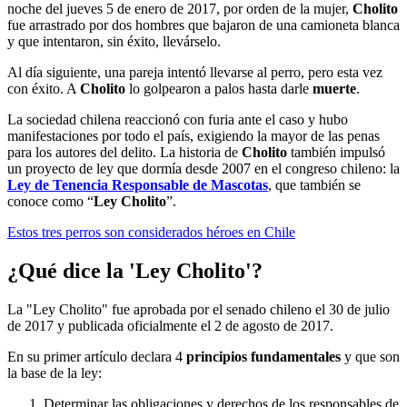
noche del jueves 5 de enero de 2017, por orden de la mujer,
Cholito
fue arrastrado por dos hombres que bajaron de una camioneta blanca
y que intentaron, sin éxito, llevárselo.
Al día siguiente, una pareja intentó llevarse al perro, pero esta vez
con éxito. A
Cholito
lo golpearon a palos hasta darle
muerte
.
La sociedad chilena reaccionó con furia ante el caso y hubo
manifestaciones por todo el país, exigiendo la mayor de las penas
para los autores del delito. La historia de
Cholito
también impulsó
un proyecto de ley que dormía desde 2007 en el congreso chileno: la
Ley de Tenencia Responsable de Mascotas
, que también se
conoce como “
Ley Cholito
”.
Estos tres perros son considerados héroes en Chile
¿Qué dice la 'Ley Cholito'?
La "Ley Cholito" fue aprobada por el senado chileno el 30 de julio
de 2017 y publicada oficialmente el 2 de agosto de 2017.
En su primer artículo declara 4
principios fundamentales
y que son
la base de la ley:
Determinar las obligaciones y derechos de los responsables de