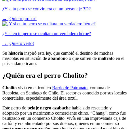
¿Y si tu perro se convirtiera en un personaje 3D?
→
¡Quiero probar!
¿Y si en tu perro se ocultara un verdadero héroe?
→
¡Quiero verlo!
Su
historia
inspiró esta ley, que cambió el destino de muchas
mascotas en situación de
abandono
o que sufren de
maltrato
en el
país sudamericano.
¿Quién era el perro Cholito?
Cholito
vivía en el icónico
Barrio de Patronato
, comuna de
Recoleta, en Santiago de Chile. El sector es conocido por sus locales
comerciales, especialmente del área textil.
Este perro de
pelaje negro azabache
había sido rescatado y
adoptado por un matrimonio comerciante chino. “Chang”, como fue
bautizado en un comienzo Cholito, vivía en una improvisada caja de
cartón y era alimentado por sus dueños, quienes en un comienzo
mostraron preocupación
, pero luego de que se suicidara el hijo de