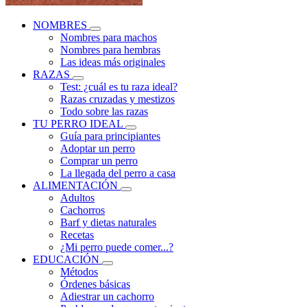
NOMBRES
Nombres para machos
Nombres para hembras
Las ideas más originales
RAZAS
Test: ¿cuál es tu raza ideal?
Razas cruzadas y mestizos
Todo sobre las razas
TU PERRO IDEAL
Guía para principiantes
Adoptar un perro
Comprar un perro
La llegada del perro a casa
ALIMENTACIÓN
Adultos
Cachorros
Barf y dietas naturales
Recetas
¿Mi perro puede comer...?
EDUCACIÓN
Métodos
Órdenes básicas
Adiestrar un cachorro