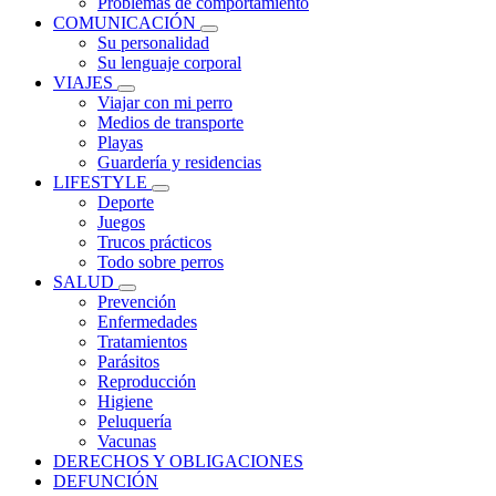
Problemas de comportamiento
COMUNICACIÓN
Su personalidad
Su lenguaje corporal
VIAJES
Viajar con mi perro
Medios de transporte
Playas
Guardería y residencias
LIFESTYLE
Deporte
Juegos
Trucos prácticos
Todo sobre perros
SALUD
Prevención
Enfermedades
Tratamientos
Parásitos
Reproducción
Higiene
Peluquería
Vacunas
DERECHOS Y OBLIGACIONES
DEFUNCIÓN