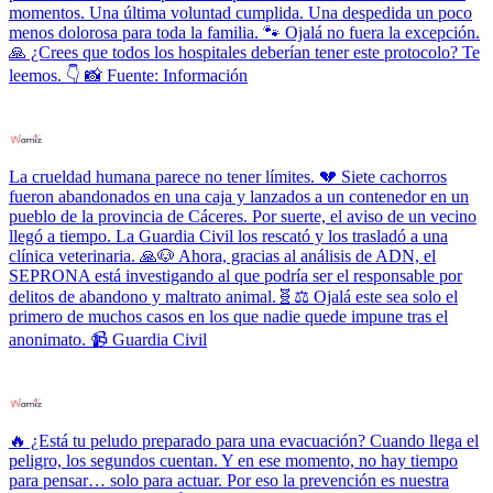
momentos. Una última voluntad cumplida. Una despedida un poco
menos dolorosa para toda la familia. 🐾 Ojalá no fuera la excepción.
🙏 ¿Crees que todos los hospitales deberían tener este protocolo? Te
leemos. 👇 📸 Fuente: Información
La crueldad humana parece no tener límites. 💔 Siete cachorros
fueron abandonados en una caja y lanzados a un contenedor en un
pueblo de la provincia de Cáceres. Por suerte, el aviso de un vecino
llegó a tiempo. La Guardia Civil los rescató y los trasladó a una
clínica veterinaria. 🙏🐶 Ahora, gracias al análisis de ADN, el
SEPRONA está investigando al que podría ser el responsable por
delitos de abandono y maltrato animal.🧬⚖️ Ojalá este sea solo el
primero de muchos casos en los que nadie quede impune tras el
anonimato. 📹 Guardia Civil
🔥 ¿Está tu peludo preparado para una evacuación? Cuando llega el
peligro, los segundos cuentan. Y en ese momento, no hay tiempo
para pensar… solo para actuar. Por eso la prevención es nuestra