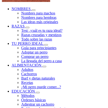
NOMBRES
Nombres para machos
Nombres para hembras
Las ideas más originales
RAZAS
Test: ¿cuál es tu raza ideal?
Razas cruzadas y mestizos
Todo sobre las razas
TU PERRO IDEAL
Guía para principiantes
Adoptar un perro
Comprar un perro
La llegada del perro a casa
ALIMENTACIÓN
Adultos
Cachorros
Barf y dietas naturales
Recetas
¿Mi perro puede comer...?
EDUCACIÓN
Métodos
Órdenes básicas
Adiestrar un cachorro