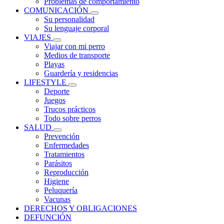
Problemas de comportamiento
COMUNICACIÓN
Su personalidad
Su lenguaje corporal
VIAJES
Viajar con mi perro
Medios de transporte
Playas
Guardería y residencias
LIFESTYLE
Deporte
Juegos
Trucos prácticos
Todo sobre perros
SALUD
Prevención
Enfermedades
Tratamientos
Parásitos
Reproducción
Higiene
Peluquería
Vacunas
DERECHOS Y OBLIGACIONES
DEFUNCIÓN