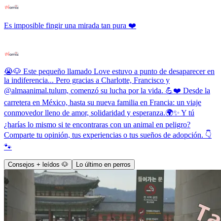
Es imposible fingir una mirada tan pura ❤️
😭🐶 Este pequeño llamado Love estuvo a punto de desaparecer en
la indiferencia... Pero gracias a Charlotte, Francisco y
@almaanimal.tulum, comenzó su lucha por la vida. 💪❤️ Desde la
carretera en México, hasta su nueva familia en Francia: un viaje
conmovedor lleno de amor, solidaridad y esperanza.🌍✨ Y tú
¿harías lo mismo si te encontraras con un animal en peligro?
Comparte tu opinión, tus experiencias o tus sueños de adopción. 👇
🐾
Consejos + leídos 🐶
Lo último en perros