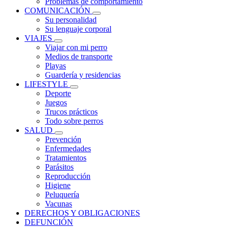
Problemas de comportamiento
COMUNICACIÓN
Su personalidad
Su lenguaje corporal
VIAJES
Viajar con mi perro
Medios de transporte
Playas
Guardería y residencias
LIFESTYLE
Deporte
Juegos
Trucos prácticos
Todo sobre perros
SALUD
Prevención
Enfermedades
Tratamientos
Parásitos
Reproducción
Higiene
Peluquería
Vacunas
DERECHOS Y OBLIGACIONES
DEFUNCIÓN