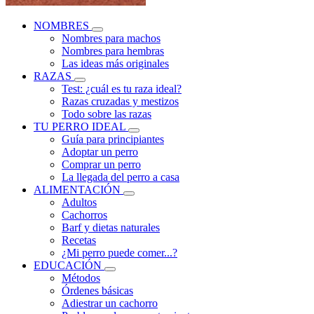
NOMBRES
Nombres para machos
Nombres para hembras
Las ideas más originales
RAZAS
Test: ¿cuál es tu raza ideal?
Razas cruzadas y mestizos
Todo sobre las razas
TU PERRO IDEAL
Guía para principiantes
Adoptar un perro
Comprar un perro
La llegada del perro a casa
ALIMENTACIÓN
Adultos
Cachorros
Barf y dietas naturales
Recetas
¿Mi perro puede comer...?
EDUCACIÓN
Métodos
Órdenes básicas
Adiestrar un cachorro